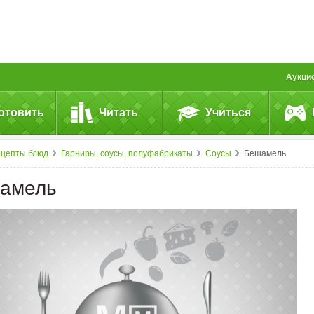
Аукци
отовить
Читать
Учиться
ецепты блюд
Гарниры, соусы, полуфабрикаты
Соусы
Бешамель
амель