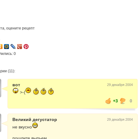
та, оцените рецепт
4
лились: 0
ии (11):
вот
29 декабря 2004
>-(
+3
0
Великий дегустатор
29 декабря 2004
не вкусно
пошлите выпьем