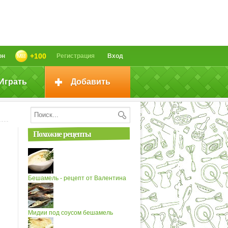
+100
он
Регистрация
Вход
Играть
Добавить
Похожие рецепты
Бешамель - рецепт от Валентина
Мидии под соусом бешамель