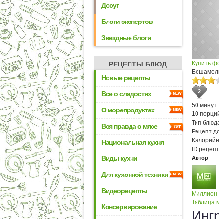
Досуг
Блоги экспертов
Звездные блоги
Купить ф
РЕЦЕПТЫ БЛЮД
Бешамел
Новые рецепты
2
Все о сладостях
50 минут
О морепродуктах
10 порци
Тип блюда
Вся правда о мясе
Рецепт д
Калорийн
Национальная кухня
ID рецепт
Виды кухни
Автор
Для кухонной техники
Видеорецепты
Миллион
Таблица м
Консервирование
Инг