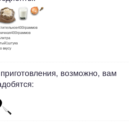
стительное
400
граммов
ничная
400
граммов
5
литра
атый
1
штука
о вкусу
 приготовления, возможно, вам
адобятся: