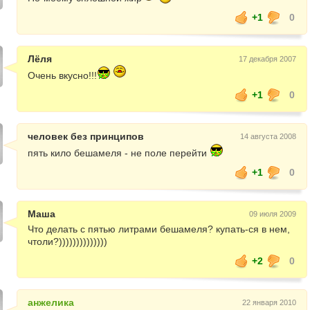
+1
0
Лёля
17 декабря 2007
Очень вкусно!!!
+1
0
человек без принципов
14 августа 2008
пять кило бешамеля - не поле перейти
+1
0
Маша
09 июля 2009
Что делать с пятью литрами бешамеля? купать-ся в нем,
чтоли?))))))))))))))
+2
0
анжелика
22 января 2010