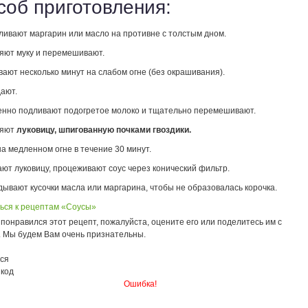
соб приготовления:
ливают маргарин или масло на противне с толстым дном.
ляют муку и перемешивают.
вают несколько минут на слабом огне (без окрашивания).
дают.
енно подливают подогретое молоко и тщательно перемешивают.
ляют
луковицу, шпигованную почками гвоздики.
на медленном огне в течение 30 минут.
ют луковицу, процеживают соус через конический фильтр.
дывают кусочки масла или маргарина, чтобы не образовалась корочка.
ься к рецептам «Соусы»
понравился этот рецепт, пожалуйста, оцените его или поделитесь им с
. Мы будем Вам очень признательны.
ся
 код
Ошибка!