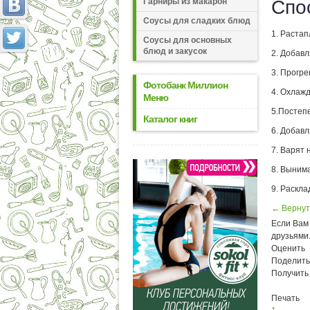
Гарниры из макарон
Спо
Соусы для сладких блюд
1. Растап
Соусы для основных
блюд и закусок
2. Добав
3. Прогре
Фотобанк Миллион
4. Охлаж
Меню
5.Постеп
Каталог книг
6. Добав
7. Варят 
8. Вынима
9. Раскла
← Вернут
Если Вам 
друзьями
Оценить
Поделить
Получить
Печать