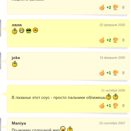
+2
0
ляля
02 февраля 2005
+2
0
joke
15 февраля 2005
+1
0
21 октября 2006
В лазанье этот соус - просто пальчики оближешь
+1
0
Maniya
15 сентября 2007
По-моему сплошной жир