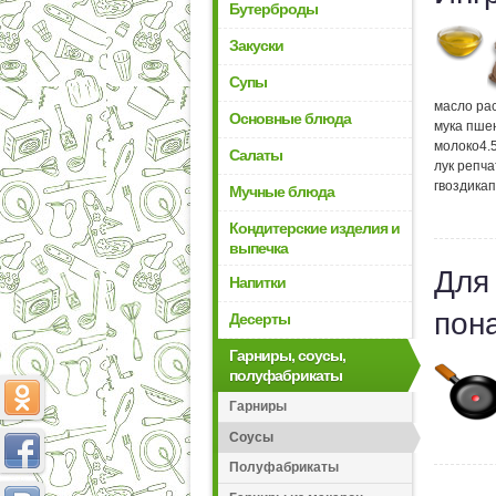
Бутерброды
Закуски
Супы
масло ра
Основные блюда
мука пше
молоко
4.
Салаты
лук репч
гвоздика
п
Мучные блюда
Кондитерские изделия и
выпечка
Для
Напитки
пон
Десерты
Гарниры, соусы,
полуфабрикаты
Гарниры
Соусы
Полуфабрикаты