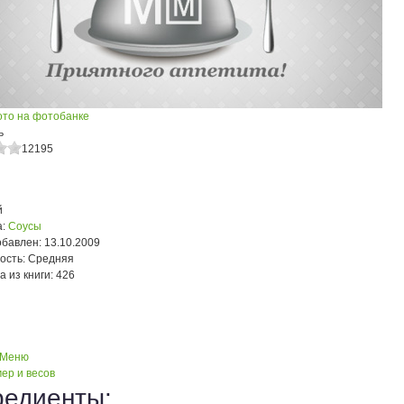
ото на фотобанке
ь
12195
й
:
Соусы
обавлен:
13.10.2009
ость:
Средняя
а из книги:
426
 Меню
ер и весов
редиенты: