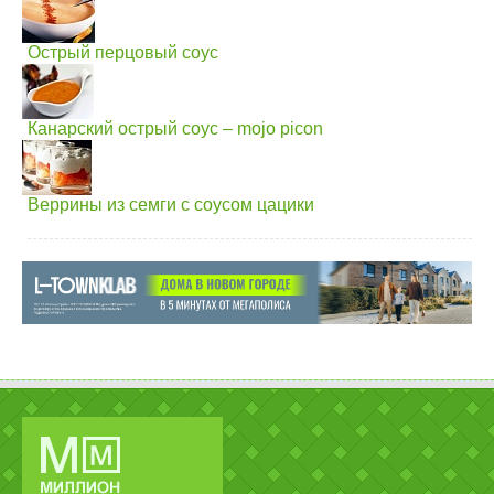
Острый перцовый соус
Канарский острый соус – mojo picon
Веррины из семги с соусом цацики