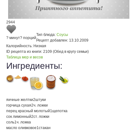
2944
Тип блюда:
Соусы
? минут
? порций
Рецепт добавлен:
13.10.2009
Калорийность:
Низкая
ID рецепта из книги:
2109 (Обед в кругу семьи)
Таблица мер и весов
Ингредиенты:
яичные желтки
2
штуки
горчица сухая
2
ч. ложки
перец красный молотый
1
щепотка
сок лимонный
2
ст. ложки
соль
1
ч. ложка
масло оливковое
1
стакан