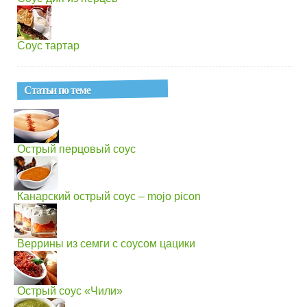
Соус тартар
Статьи по теме
Острый перцовый соус
Канарский острый соус – mojo picon
Веррины из семги с соусом цацики
Острый соус «Чили»