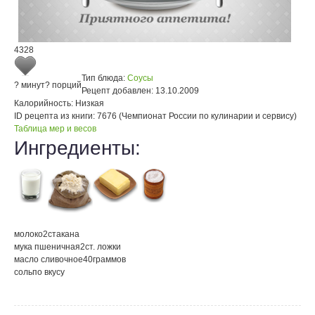
4328
Тип блюда:
Соусы
? минут
? порций
Рецепт добавлен:
13.10.2009
Калорийность:
Низкая
ID рецепта из книги:
7676 (Чемпионат России по кулинарии и сервису)
Таблица мер и весов
Ингредиенты:
молоко
2
стакана
мука пшеничная
2
ст. ложки
масло сливочное
40
граммов
соль
по вкусу