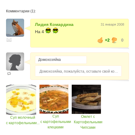
Комментарии (1):
Лидия Комардина
31 января 2008
На 4
+2
0
Домохозяйка, пожалуйста, оставьте свой комментарий...
Суп
Омлет с
Суп молочный
с картофельными
Картофельными
с картофельными...
клецками
Чипсами