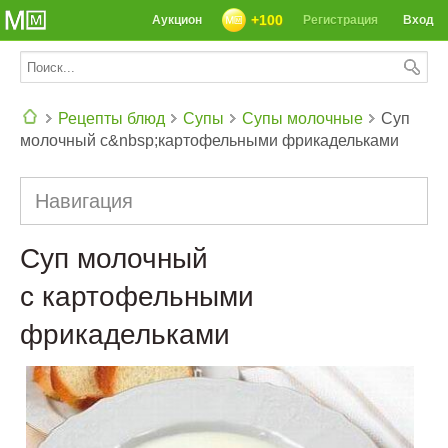
+100
Аукцион
Регистрация
Вход
Рецепты блюд
Супы
Супы молочные
Суп
молочный с&nbsp;картофельными фрикадельками
СЕГОДНЯ: 39142 РЕЦЕПТА
Навигация
Суп молочный
с картофельными
фрикадельками