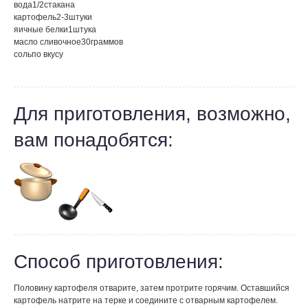
вода
1/2
стакана
картофель
2-3
штуки
яичные белки
1
штука
масло сливочное
30
граммов
соль
по вкусу
Для приготовления, возможно,
вам понадобятся:
Способ приготовления:
Половину картофеля отварите, затем протрите горячим. Оставшийся
картофель натрите на терке и соедините с отварным картофелем.