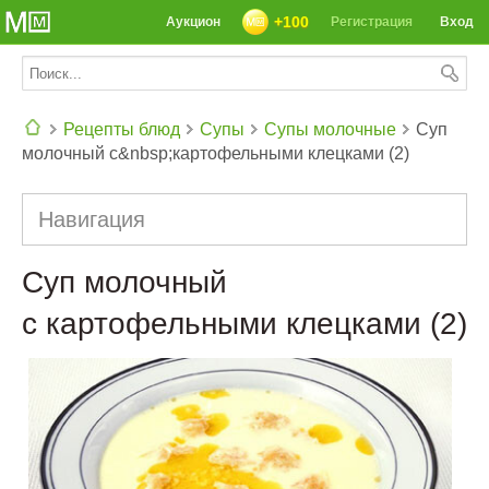
+100
Аукцион
Регистрация
Вход
Рецепты блюд
Супы
Супы молочные
Суп
молочный с&nbsp;картофельными клецками (2)
СЕГОДНЯ: 39142 РЕЦЕПТА
Навигация
Суп молочный
с картофельными клецками (2)