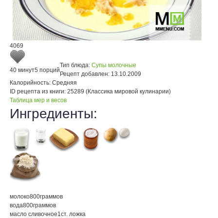
4069
Тип блюда:
Супы молочные
40 минут
5 порций
Рецепт добавлен:
13.10.2009
Калорийность:
Средняя
ID рецепта из книги:
25289 (Классика мировой кулинарии)
Таблица мер и весов
Ингредиенты:
молоко
800
граммов
вода
800
граммов
масло сливочное
1
ст. ложка