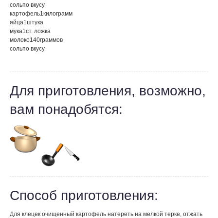
соль
по вкусу
картофель
1
килограмм
яйца
1
штука
мука
1
ст. ложка
молоко
140
граммов
соль
по вкусу
Для приготовления, возможно,
вам понадобятся:
Способ приготовления:
Для клецек очищенный картофель натереть на мелкой терке, отжать