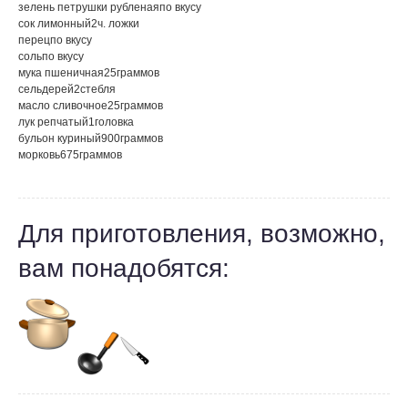
зелень петрушки рубленая
по вкусу
сок лимонный
2
ч. ложки
перец
по вкусу
соль
по вкусу
мука пшеничная
25
граммов
сельдерей
2
стебля
масло сливочное
25
граммов
лук репчатый
1
головка
бульон куриный
900
граммов
морковь
675
граммов
Для приготовления, возможно,
вам понадобятся: