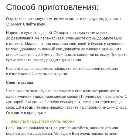
Способ приготовления:
Опустите нарезанную ломтиками морковь в кипящую воду, варите
15 минут. Слейте воду.
Нарежьте лук и сельдерей. Обжарьте на сливочном масле
до размягчения, не пережаривая. Уменьшите огонь, добавьте муку
и морковь. Медленно, при помешивании, влейте бульон и сгущенное
молоко. Добавьте лимонный сок. Доведите до кипения, уменьшите
огонь и варите еще 5 минут. Приправьте специями по вкусу. Протрите
суп через сито, снова доведите до кипения.
Разлейте суп по тарелкам, оформите тертой вареной морковью
и измельченной зеленью петрушки.
Совет мастера
Чтобы приготовить бульон, положите в большую кастрюлю кости
одной куриной тушки, нарезанные овощи (1 головку репчатого лука, 1
лук-порей, 2 моркови, 2 стебля сельдерея), несколько зерен перца,
соль, 1,8 л воды. Накрыв крышкой, варите на слабом огне 1- — 2 часа.
Охладите и процедите.
← Вернуться к рецептам «Супы-пюре»
Если Вам понравился этот рецепт, пожалуйста, оцените его или
поделитесь им с друзьями. Мы будем Вам очень признательны.