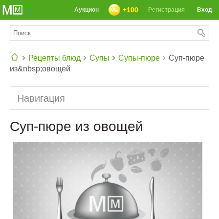
+100
Аукцион
Регистрация
Вход
Рецепты блюд
Супы
Супы-пюре
Суп-пюре
из&nbsp;овощей
СЕГОДНЯ: 39142 РЕЦЕПТА
Навигация
Суп-пюре из овощей