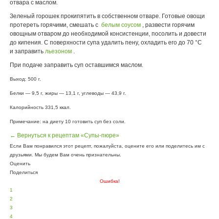
отвара с маслом.
Зеленый горошек прокипятить в собственном отваре. Готовые овощи
протереть горячими, смешать с
белым соусом
, развести горячим
овощным отваром до необходимой консистенции, посолить и довести
до кипения. С поверхности супа удалить пену, охладить его до 70 °С
и заправить
льезоном
.
При подаче заправить суп оставшимся маслом.
Выход: 500 г.
Белки — 9,5 г, жиры — 13,1 г, углеводы — 43,9 г.
Калорийность 331,5 ккал.
Примечание: на диету 10 готовить суп без соли.
← Вернуться к рецептам «Супы-пюре»
Если Вам понравился этот рецепт, пожалуйста, оцените его или поделитесь им с
друзьями. Мы будем Вам очень признательны.
Оценить
Поделиться
Ошибка!
1
2
3
4