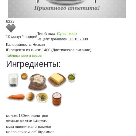
6222
Тип блюда:
Супы-пюре
10 минут
? порций
Рецепт добавлен:
13.10.2009
Калорийность:
Низкая
ID рецепта из книги:
1400 (Диетическое питание)
Таблица мер и весов
Ингредиенты:
молоко
130
миллилитров
яичные желтки
1/4
штуки
мука пшеничная
5
граммов
масло сливочное
10
граммов