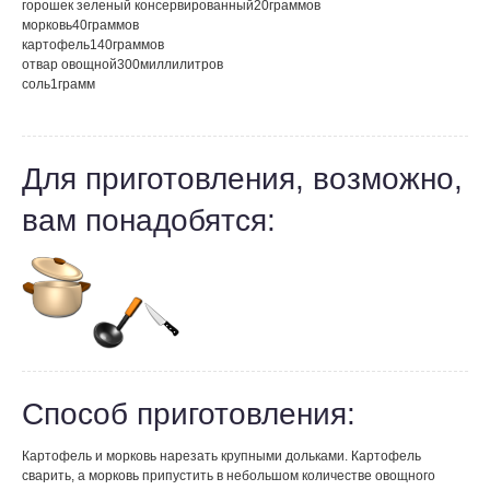
горошек зеленый консервированный
20
граммов
морковь
40
граммов
картофель
140
граммов
отвар овощной
300
миллилитров
соль
1
грамм
Для приготовления, возможно,
вам понадобятся:
Способ приготовления:
Картофель и морковь нарезать крупными дольками. Картофель
сварить, а морковь припустить в небольшом количестве овощного