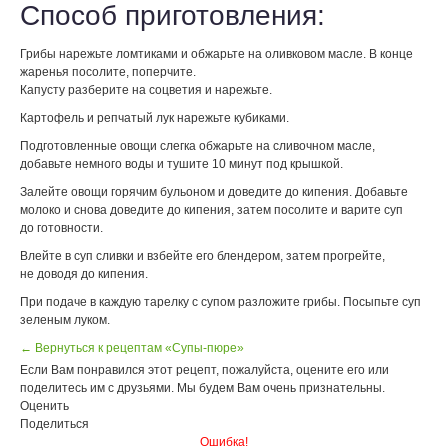
Способ приготовления:
Грибы нарежьте ломтиками и обжарьте на оливковом масле. В конце
жаренья посолите, поперчите.
Капусту разберите на соцветия и нарежьте.
Картофель и репчатый лук нарежьте кубиками.
Подготовленные овощи слегка обжарьте на сливочном масле,
добавьте немного воды и тушите 10 минут под крышкой.
Залейте овощи горячим бульоном и доведите до кипения. Добавьте
молоко и снова доведите до кипения, затем посолите и варите суп
до готовности.
Влейте в суп сливки и взбейте его блендером, затем прогрейте,
не доводя до кипения.
При подаче в каждую тарелку с супом разложите грибы. Посыпьте суп
зеленым луком.
← Вернуться к рецептам «Супы-пюре»
Если Вам понравился этот рецепт, пожалуйста, оцените его или
поделитесь им с друзьями. Мы будем Вам очень признательны.
Оценить
Поделиться
Ошибка!