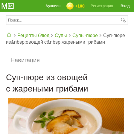
+100
Аукцион
Регистрация
Вход
Рецепты блюд
Супы
Супы-пюре
Суп-пюре
из&nbsp;овощей с&nbsp;жареными грибами
СЕГОДНЯ: 39142 РЕЦЕПТА
Навигация
Суп-пюре из овощей
с жареными грибами