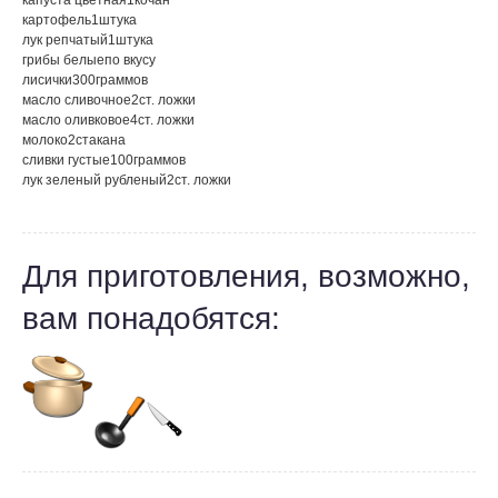
капуста цветная
1
кочан
картофель
1
штука
лук репчатый
1
штука
грибы белые
по вкусу
лисички
300
граммов
масло сливочное
2
ст. ложки
масло оливковое
4
ст. ложки
молоко
2
стакана
сливки густые
100
граммов
лук зеленый рубленый
2
ст. ложки
Для приготовления, возможно,
вам понадобятся: