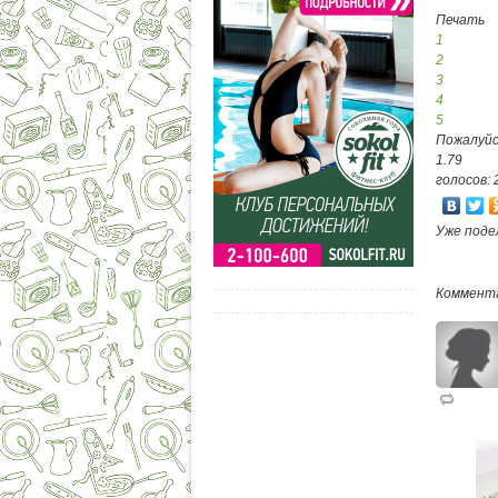
Печать
1
2
3
4
5
Пожалуйс
1.79
голосов: 
Уже поде
Коммент