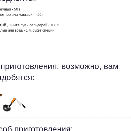
ичная - 50 г
отное или маргарин - 50 г
тый , шнитт-лук и сельдерей - 100 г
лый или вода - 1 л, букет специй
 приготовления, возможно, вам
адобятся:
соб приготовления: