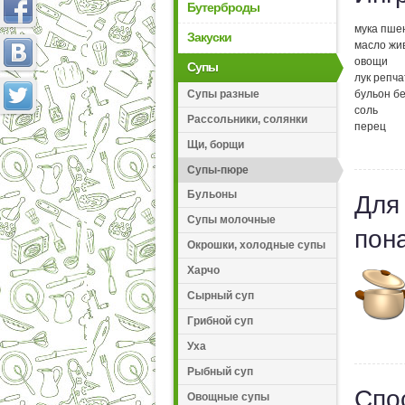
Бутерброды
мука пшен
Закуски
масло жив
овощи
Супы
лук репча
Супы разные
бульон бе
соль
Рассольники, солянки
перец
Щи, борщи
Супы-пюре
Бульоны
Для
Супы молочные
пон
Окрошки, холодные супы
Харчо
Сырный суп
Грибной суп
Уха
Рыбный суп
Спо
Овощные супы