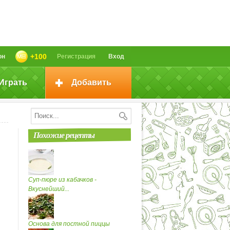
+100
он
Регистрация
Вход
Играть
Добавить
Похожие рецепты
Суп-пюре из кабачков -
Вкуснейший...
Основа для постной пиццы