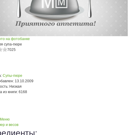
ото на фотобанке
ля супа-пюре
7025
:
Супы-пюре
обавлен:
13.10.2009
ость:
Низкая
а из книги:
6168
 Меню
ер и весов
редиенты: