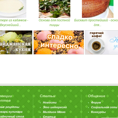
пюре из кабачков -
Основа для постной
Бисквит простейший - осно
Вкуснейший...
пиццы
для...
лекции
Статьи
Общение
ептов
Новости
Форум
вые рецепты
Это интересно
Социальная сеть
оварь кулинара
Миллион Меню
Конкурсы
аздничный стол
Статьи