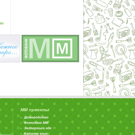
ва
ММ проекты
Домоводство
Фотобанк ММ
Эксперты о еде
Каталог книг