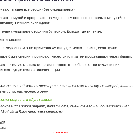
ивают в жире все овощи (без окрашивания).
вают с мукой и прогревают на медленном огне еще несколько минут (без
ивания). Немного охлаждают.
пенно смешивают с горячим бульоном. Доводят до кипения.
ляют специи.
 на медленном огне примерно 45 минут; снимают накипь, если нужно.
ают букет специй, протирают через сито и затем процеживают через фильтр
ают в чистую кастрюлю, повторно кипятят, добавляют по вкусу специи
ривают суп до нужной консистенции.
ние
Из овощей можно взять артишоки, цветную капусту, сельдерей, шнитт
атый лук, пастернак и репу.
ься к рецептам «Супы-пюре»
 понравился этот рецепт, пожалуйста, оцените его или поделитесь им с
. Мы будем Вам очень признательны.
ься
 код