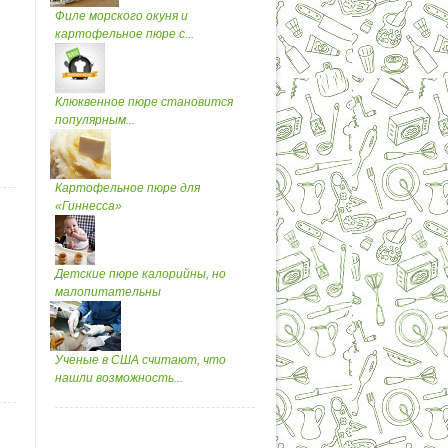
Филе морского окуня и
картофельное пюре с...
Клюквенное пюре становится
популярным...
Картофельное пюре для
«Гиннесса»
Детские пюре калорийны, но
малопитательны
Ученые в США считают, что
нашли возможность...