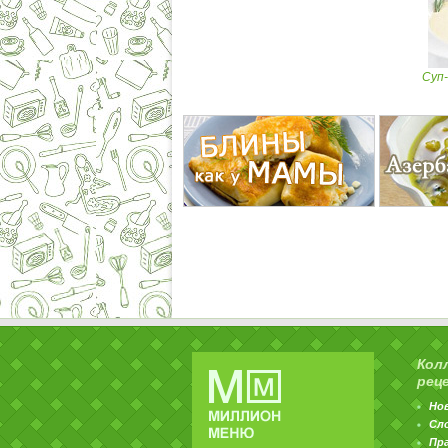
Суп-
Кол
рец
Но
Сл
Пр