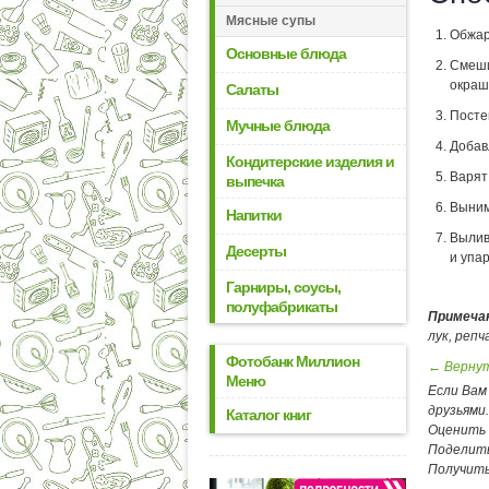
Мясные супы
Обжар
Основные блюда
Смеши
окраш
Салаты
Посте
Мучные блюда
Добав
Кондитерские изделия и
Варят
выпечка
Выним
Напитки
Вылив
Десерты
и упа
Гарниры, соусы,
полуфабрикаты
Примеча
лук, репч
Фотобанк Миллион
← Вернут
Меню
Если Вам
друзьями
Каталог книг
Оценить
Поделит
Получить