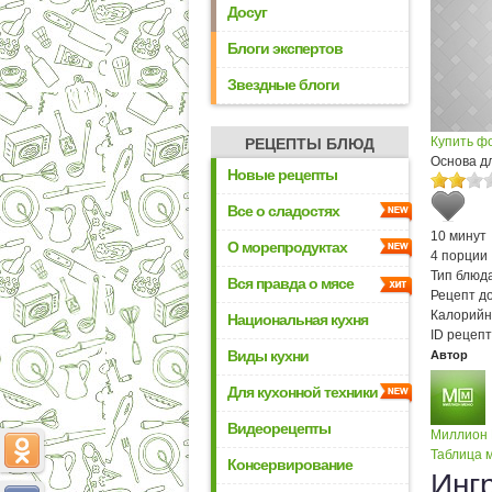
Досуг
Блоги экспертов
Звездные блоги
Купить ф
РЕЦЕПТЫ БЛЮД
Основа д
Новые рецепты
Все о сладостях
10 минут
О морепродуктах
4 порции
Тип блюда
Вся правда о мясе
Рецепт д
Калорийн
Национальная кухня
ID рецепт
Виды кухни
Автор
Для кухонной техники
Видеорецепты
Миллион
Таблица м
Консервирование
Инг