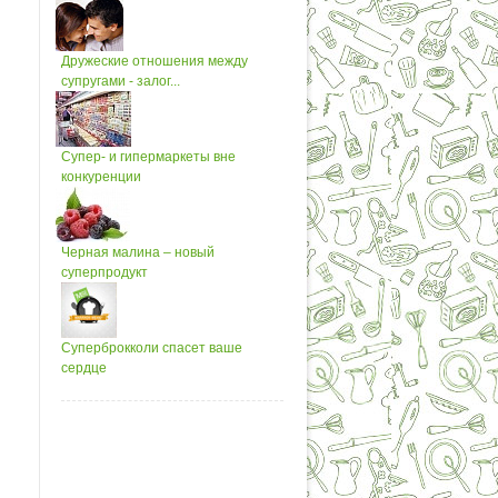
Дружеские отношения между
супругами - залог...
Супер- и гипермаркеты вне
конкуренции
Черная малина – новый
суперпродукт
Суперброкколи спасет ваше
сердце