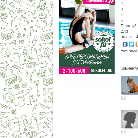
2
3
4
5
Пожалуйс
2.43
голосов: 
Уже поде
Комментар