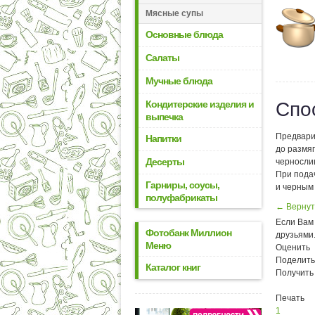
Мясные супы
Основные блюда
Салаты
Мучные блюда
Кондитерские изделия и
Спо
выпечка
Предвари
Напитки
до размяг
Десерты
чернослив
При подач
Гарниры, соусы,
и черным
полуфабрикаты
← Вернут
Если Вам 
Фотобанк Миллион
друзьями
Меню
Оценить
Поделить
Каталог книг
Получить
Печать
1