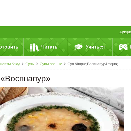
Аукци
отовить
Читать
Учиться
ецепты блюд
Супы
Супы разные
Суп &laquo;Воспнапур&raquo;
 «Воспнапур»