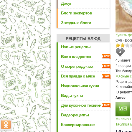
Досуг
Блоги экспертов
Звездные блоги
Купить ф
РЕЦЕПТЫ БЛЮД
Суп «Вос
Новые рецепты
4
Все о сладостях
45 минут
4 порции
О морепродуктах
Тип блюда
Вся правда о мясе
Мясные с
Рецепт д
Национальная кухня
Калорийн
ID рецепт
Виды кухни
Автор
Для кухонной техники
Видеорецепты
Миллион
Консервирование
Таблица м