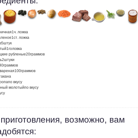
редиенты:
ничная
1
ч. ложка
пленое
1
ст. ложка
в
5
штук
атый
1
головка
ецкие рубленые
20
граммов
ь
2
штуки
40
граммов
 вареная
100
граммов
такана
кропа
по вкусу
рный молотый
по вкусу
усу
 приготовления, возможно, вам
адобятся: