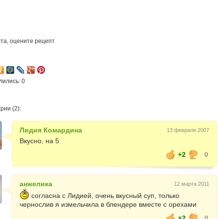
та, оцените рецепт
4
лились: 0
ии (2):
Лидия Комардина
13 февраля 2007
Вкусно, на 5
+2
0
анжелика
12 марта 2011
согласна с Лидией, очень вкусный суп, только
чернослив я измельчила в блендере вместе с орехами
+2
0