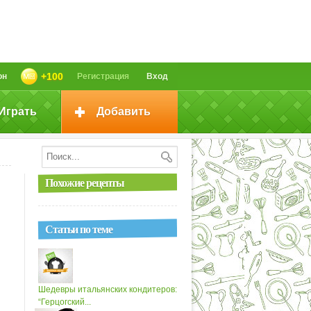
+100
он
Регистрация
Вход
Играть
Добавить
Похожие рецепты
Статьи по теме
Шедевры итальянских кондитеров:
“Герцогский...