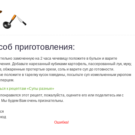
соб приготовления:
тельно замоченную на 2 часа чечевицу положите в бульон и варите
чения. Добавьте нарезанный кубиками картофель, пассерованный лук, муку,
, обжаренные протертые орехи, соль и варите суп до готовности.
е положите в тарелку кусок говядины, посыпьте суп измельченным укропом
 перцем.
ься к рецептам «Супы разные»
понравился этот рецепт, пожалуйста, оцените его или поделитесь им с
. Мы будем Вам очень признательны.
ся
 код
Ошибка!