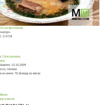
ото на фотобанке
пнапур»
4728
:
Супы разные
,
упы
обавлен:
13.10.2009
ость:
Низкая
а из книги:
76 (Блюда из мяса)
 Меню
ер и весов