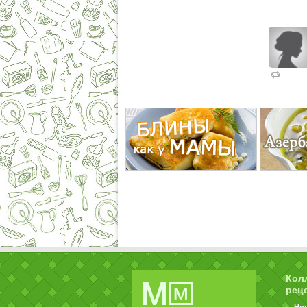
Кол
рец