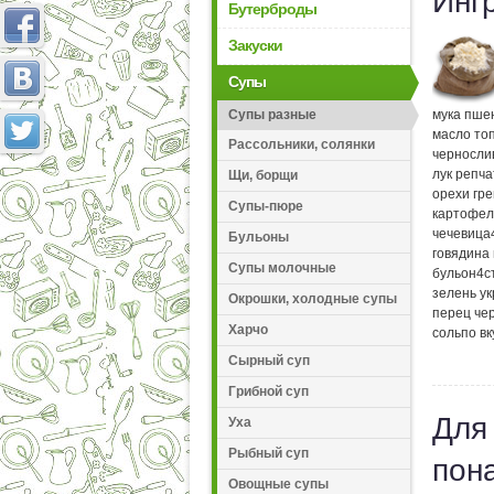
Инг
Бутерброды
Закуски
Супы
Супы разные
мука пше
масло то
Рассольники, солянки
черносли
лук репч
Щи, борщи
орехи гр
Супы-пюре
картофел
чечевица
Бульоны
говядина
Супы молочные
бульон
4
с
зелень у
Окрошки, холодные супы
перец че
Харчо
соль
по вк
Сырный суп
Грибной суп
Для
Уха
Рыбный суп
пон
Овощные супы