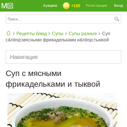
+100
Аукцион
Регистрация
Вход
Рецепты блюд
Супы
Супы разные
Суп
с&nbsp;мясными фрикадельками и&nbsp;тыквой
СЕГОДНЯ: 39142 РЕЦЕПТА
Навигация
Суп с мясными
фрикадельками и тыквой