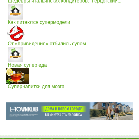
Шедевры итальянских кондитеров: “Герцогский...
Как питаются супермодели
От «привидения» отбились супом
Новая супер еда
Супернапитки для мозга