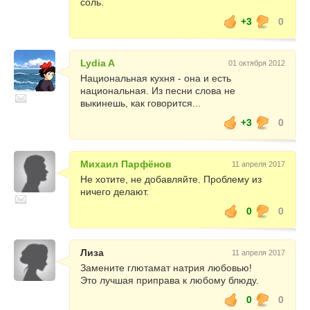
соль.
+3
0
Lydia A
01 октября 2012
Национальная кухня - она и есть
национальная. Из песни слова не
выкинешь, как говорится...
+3
0
Михаил Парфёнов
11 апреля 2017
Не хотите, не добавляйте. Проблему из
ничего делают.
0
0
Лиза
11 апреля 2017
Замените глютамат натрия любовью!
Это лучшая приправа к любому блюду.
0
0