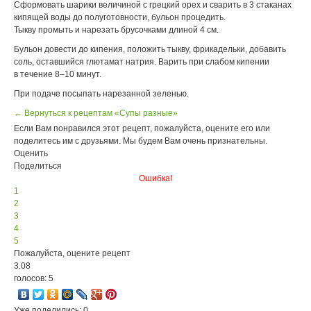
Сформовать шарики величиной с грецкий орех и сварить в 3 стаканах
кипящей воды до полуготовности, бульон процедить.
Тыкву промыть и нарезать брусочками длиной 4 см.
Бульон довести до кипения, положить тыкву, фрикадельки, добавить
соль, оставшийся глютамат натрия. Варить при слабом кипении
в течение 8–10 минут.
При подаче посыпать нарезанной зеленью.
← Вернуться к рецептам «Супы разные»
Если Вам понравился этот рецепт, пожалуйста, оцените его или
поделитесь им с друзьями. Мы будем Вам очень признательны.
Оценить
Поделиться
Ошибка!
1
2
3
4
5
Пожалуйста, оцените рецепт
3.08
голосов: 5
Уже поделились: 0