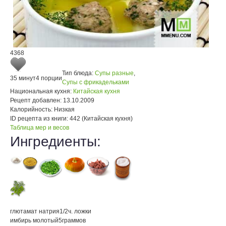
4368
Тип блюда:
Супы разные
,
35 минут
4 порции
Супы с фрикадельками
Национальная кухня:
Китайская кухня
Рецепт добавлен:
13.10.2009
Калорийность:
Низкая
ID рецепта из книги:
442 (Китайская кухня)
Таблица мер и весов
Ингредиенты:
глютaмат натрия
1/2
ч. ложки
имбирь молотый
5
граммов