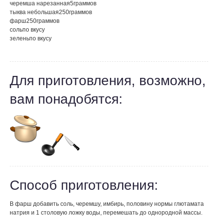
черемша нарезанная
5
граммов
тыква небольшая
250
граммов
фарш
250
граммов
соль
по вкусу
зелень
по вкусу
Для приготовления, возможно,
вам понадобятся:
Способ приготовления:
В фарш добавить соль, черемшу, имбирь, половину нормы глютамата
натрия и 1 столовую ложку воды, перемешать до однородной массы.