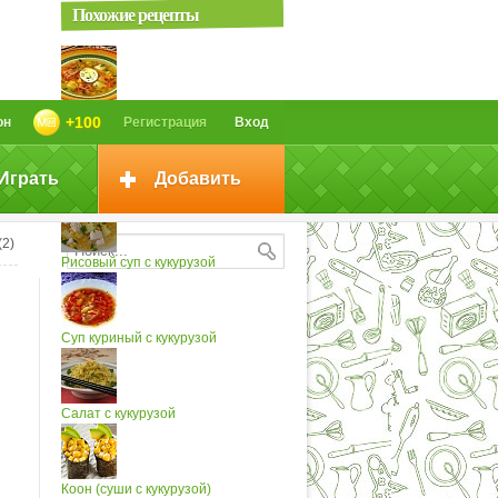
Похожие рецепты
Суп картофельный с кукурузой
+100
он
Регистрация
Вход
Играть
Добавить
корейка с кукурузой
(2)
Рисовый суп с кукурузой
Суп куриный с кукурузой
Салат с кукурузой
Коон (суши с кукурузой)