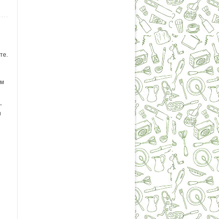
те.
ом
–
и