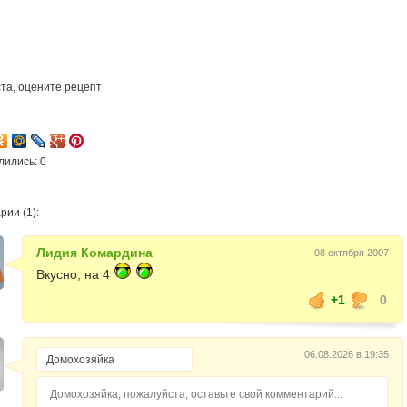
та, оцените рецепт
2
лились: 0
ии (1):
Лидия Комардина
08 октября 2007
Вкусно, на 4
+1
0
06.08.2026 в 19:35
Домохозяйка, пожалуйста, оставьте свой комментарий...