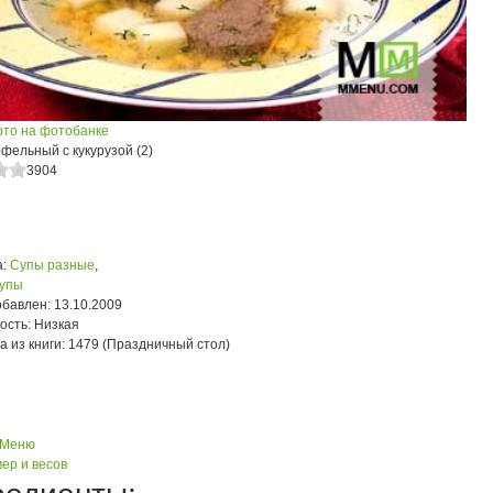
ото на фотобанке
фельный с кукурузой (2)
3904
:
Супы разные
,
упы
обавлен:
13.10.2009
ость:
Низкая
а из книги:
1479 (Праздничный стол)
 Меню
ер и весов