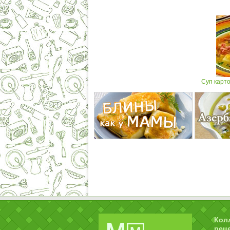
Суп карт
Кол
рец