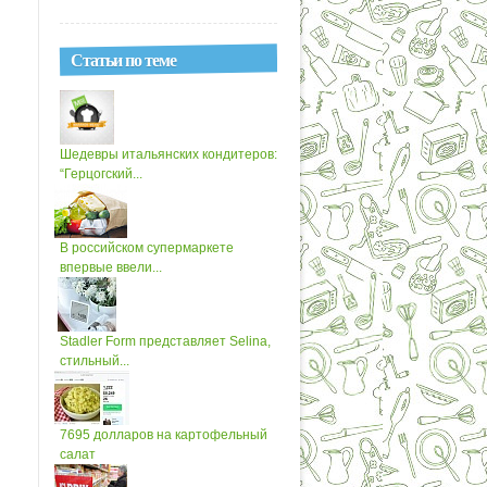
Статьи по теме
Шедевры итальянских кондитеров:
“Герцогский...
В российском супермаркете
впервые ввели...
Stadler Form представляет Selina,
стильный...
7695 долларов на картофельный
салат