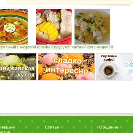
офельный с кукурузой
корейка с кукурузой
Рисовый суп с кукурузой
лекции
Статьи
Общение
ептов