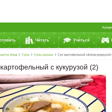
Аукци
отовить
Читать
Учиться
ецепты блюд
Супы
Супы разные
Суп картофельный с&nbsp;кукурузой 
 картофельный с кукурузой (2)