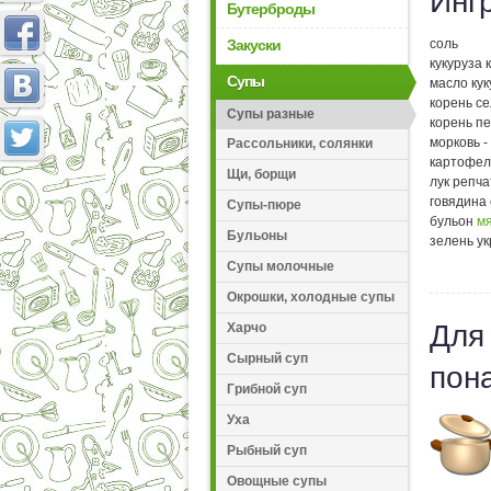
Инг
Бутерброды
Закуски
соль
кукуруза 
Супы
масло кук
корень се
Супы разные
корень пе
морковь - 
Рассольники, солянки
картофель
Щи, борщи
лук репча
говядина 
Супы-пюре
бульон
м
Бульоны
зелень ук
Супы молочные
Окрошки, холодные супы
Для
Харчо
Сырный суп
пон
Грибной суп
Уха
Рыбный суп
Овощные супы