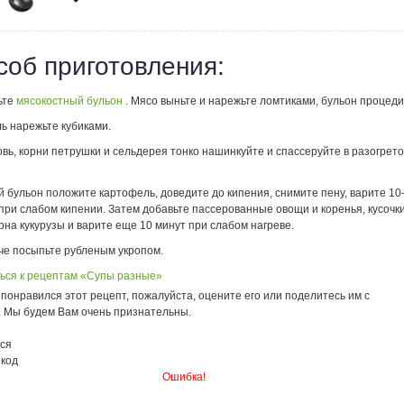
соб приготовления:
ьте
мясокостный бульон
. Мясо выньте и нарежьте ломтиками, бульон процеди
ь нарежьте кубиками.
овь, корни петрушки и сельдерея тонко нашинкуйте и спассеруйте в разогрет
 бульон положите картофель, доведите до кипения, снимите пену, варите 10
при слабом кипении. Затем добавьте пассерованные овощи и коренья, кусочк
рна кукурузы и варите еще 10 минут при слабом нагреве.
че посыпьте рубленым укропом.
ься к рецептам «Супы разные»
понравился этот рецепт, пожалуйста, оцените его или поделитесь им с
. Мы будем Вам очень признательны.
ся
 код
Ошибка!