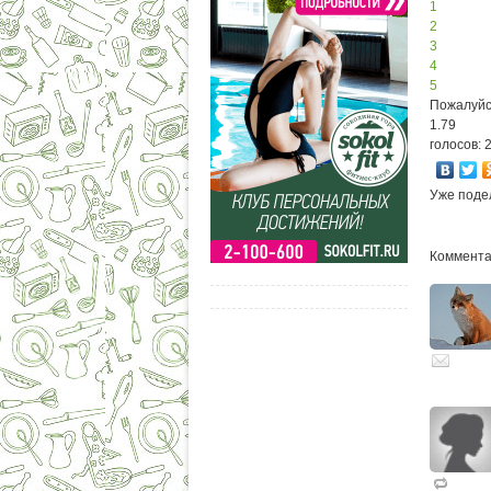
1
2
3
4
5
Пожалуйс
1.79
голосов: 
Уже поде
Комментар