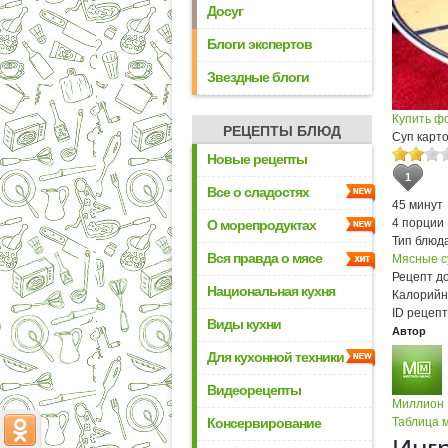
Досуг
Блоги экспертов
Звездные блоги
Купить ф
РЕЦЕПТЫ БЛЮД
Суп карто
Новые рецепты
1
Все о сладостях
45 минут
4 порции
О морепродуктах
Тип блюда
Вся правда о мясе
Мясные с
Рецепт д
Национальная кухня
Калорийн
ID рецепт
Виды кухни
Автор
Для кухонной техники
Видеорецепты
Миллион
Консервирование
Таблица м