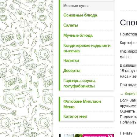
Мясные супы
Основные блюда
Спо
Салаты
Приготов
Мучные блюда
Картофел
Кондитерские изделия и
выпечка
Лук, морк
масле.
Напитки
В кипящий
Десерты
15 минут 
мяса и зе
Гарниры, соусы,
При пода
полуфабрикаты
← Вернут
Если Вам 
Фотобанк Миллион
друзьями
Меню
Оценить
Каталог книг
Поделить
Получить
Печать