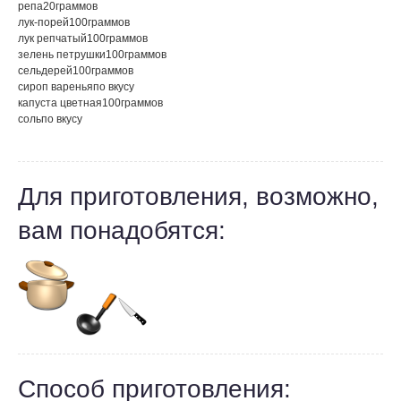
репа
20
граммов
лук-порей
100
граммов
лук репчатый
100
граммов
зелень петрушки
100
граммов
сельдерей
100
граммов
сироп варенья
по вкусу
капуста цветная
100
граммов
соль
по вкусу
Для приготовления, возможно,
вам понадобятся:
Способ приготовления: