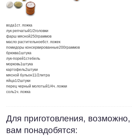
вода
1
ст. ложка
лук репчатый
1/2
головки
фарш мясной
250
граммов
масло растительное
6
ст. ложек
помидоры консервированные
200
граммов
брюква
1
штука
лук-порей
1
стебель
морковь
1
штука
картофель
2
штуки
мясной бульон
11/2
литра
яйца
1/2
штуки
перец черный молотый
1/4
ч. ложки
соль
1
ч. ложка
Для приготовления, возможно,
вам понадобятся: