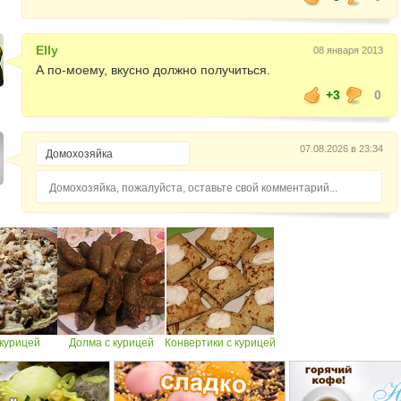
Elly
08 января 2013
А по-моему, вкусно должно получиться.
+3
0
07.08.2026 в 23:34
Домохозяйка, пожалуйста, оставьте свой комментарий...
 курицей
Долма с курицей
Конвертики с курицей