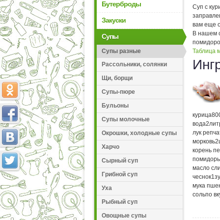
Бутерброды
Суп с кур
заправле
Закуски
вам еще 
В нашем с
Супы
помидоров
Супы разные
Таблица м
Инг
Рассольники, солянки
Щи, борщи
Супы-пюре
Бульоны
курица
80
Супы молочные
вода
2
лит
лук репч
Окрошки, холодные супы
морковь
2
Харчо
корень п
помидор
Сырный суп
масло сл
Грибной суп
чеснок
1
з
мука пше
Уха
соль
по вк
Рыбный суп
Овощные супы