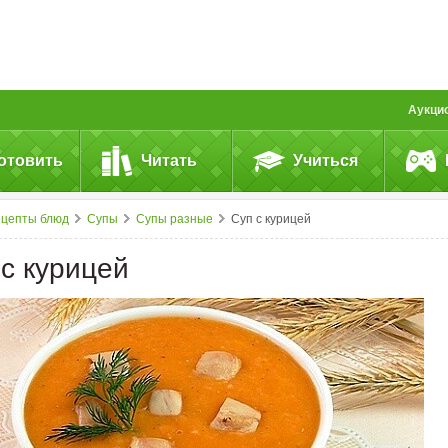
Аукци
отовить
Читать
Учиться
ецепты блюд
Супы
Супы разные
Суп с курицей
 с курицей