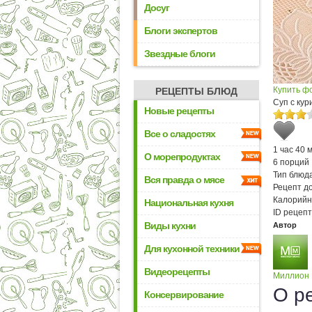
Досуг
Блоги экспертов
Звездные блоги
Купить ф
РЕЦЕПТЫ БЛЮД
Суп с кур
Новые рецепты
Все о сладостях
1 час 40 
О морепродуктах
6 порций
Тип блюда
Вся правда о мясе
Рецепт д
Калорийн
Национальная кухня
ID рецепт
Виды кухни
Автор
Для кухонной техники
Видеорецепты
Миллион
О р
Консервирование