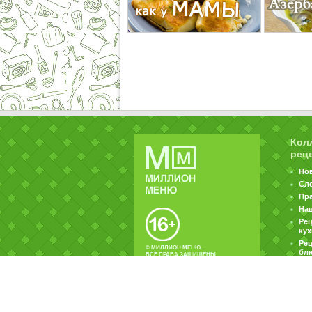
Кол
рец
Но
Сл
Пр
На
Ре
ку
Рец
© МИЛЛИОН МЕНЮ.
бл
ВСЕ ПРАВА ЗАЩИЩЕНЫ.
|
|
Контакты
Пользовательское соглашение
Об