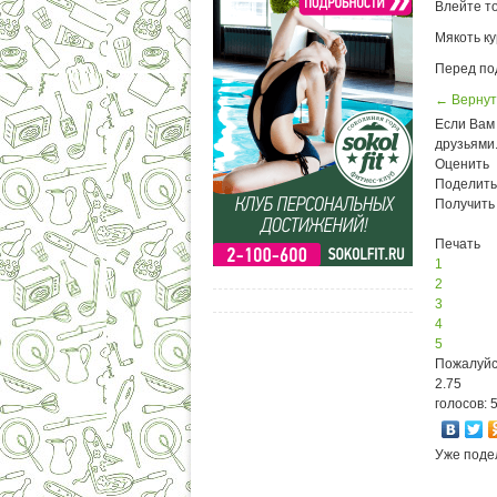
Влейте т
Мякоть ку
Перед по
← Вернут
Если Вам 
друзьями
Оценить
Поделить
Получить
Печать
1
2
3
4
5
Пожалуйс
2.75
голосов: 
Уже поде