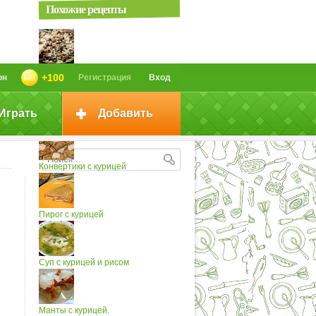
Похожие рецепты
Киш с курицей
+100
он
Регистрация
Вход
Играть
Добавить
Долма с курицей
Конвертики с курицей
Пирог с курицей
Суп с курицей и рисом
Манты с курицей.