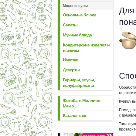
Мясные супы
Для
Основные блюда
пон
Салаты
Мучные блюда
Кондитерские изделия и
выпечка
Напитки
Десерты
Спо
Гарниры, соусы,
полуфабрикаты
Обработан
моркови и
Фотобанк Миллион
Курицу вы
Меню
Помидоры
Каталог книг
с добавле
Томатную
проварите