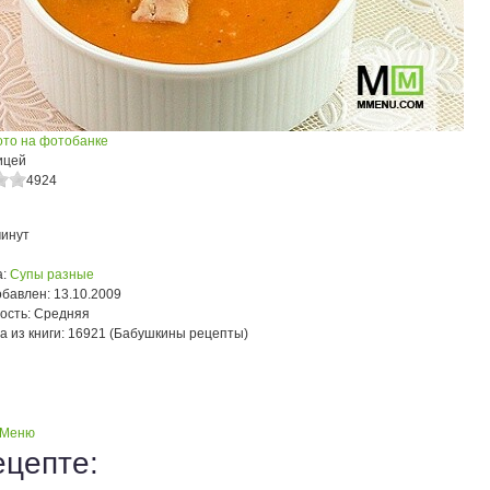
ото на фотобанке
ицей
4924
минут
:
Супы разные
обавлен:
13.10.2009
ость:
Средняя
а из книги:
16921 (Бабушкины рецепты)
 Меню
ецепте: