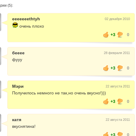
ии (5):
eeeeeeethtyh
02 декабря 2010
очень плохо
+3
0
бееее
28 февраля 2011
фууу
+3
0
Мэри
22 августа 2011
Получилось немного не так,но очень вкусно!)))
+3
0
катя
22 августа 2011
вкуснятина!
+3
0