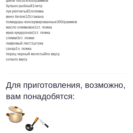
филе лосося
500
граммов
бульон рыбный
1
литр
лук репчатый
1
головка
вино белое
1/2
стакана
помидоры консервированные
300
граммов
масло оливковое
1
ст. ложка
мука кукурузная
1
ст. ложка
сливки
3
ст. ложки
лавровый лист
1
штука
сахар
1
ч. ложка
перец черный молотый
по вкусу
соль
по вкусу
Для приготовления, возможно,
вам понадобятся: