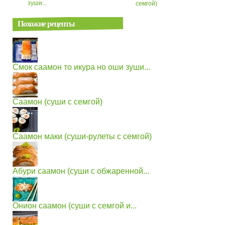
зуши...
семгой)
Похожие рецепты
Смок саамон то икура но оши зуши...
Саамон (суши с семгой)
Саамон маки (суши-рулеты с семгой)
Абури саамон (суши с обжаренной...
Онион саамон (суши с семгой и...