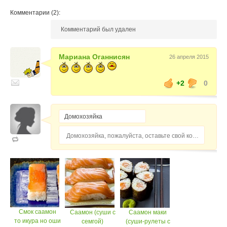
Комментарии (2):
Комментарий был удален
Мариана Оганнисян
26 апреля 2015
+2
0
Домохозяйка, пожалуйста, оставьте свой комментарий...
Смок саамон
Саамон (суши с
Саамон маки
то икура но оши
семгой)
(суши-рулеты с