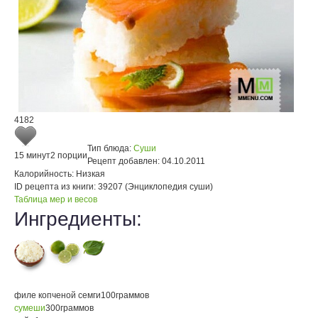
4182
Тип блюда:
Суши
15 минут
2 порции
Рецепт добавлен:
04.10.2011
Калорийность:
Низкая
ID рецепта из книги:
39207 (Энциклопедия суши)
Таблица мер и весов
Ингредиенты:
филе копченой семги
100
граммов
сумеши
300
граммов