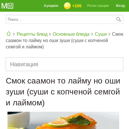
+100
Аукцион
Регистрация
Вход
Рецепты блюд
Основные блюда
Суши
Смок
саамон то лайму но оши зуши (суши с копченой
СЕГОДНЯ: 39142 РЕЦЕПТА
семгой и лаймом)
Навигация
Смок саамон то лайму но оши
зуши (суши с копченой семгой
и лаймом)