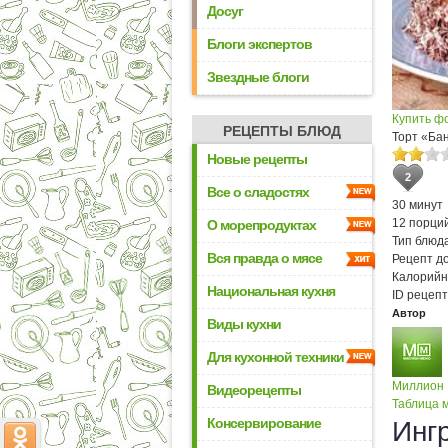
Досуг
Блоги экспертов
Звездные блоги
Купить ф
РЕЦЕПТЫ БЛЮД
Торт «Ба
Новые рецепты
2
Все о сладостях
30 минут
12 порци
О морепродуктах
Тип блюда
Вся правда о мясе
Рецепт д
Калорийн
Национальная кухня
ID рецепт
Автор
Виды кухни
Для кухонной техники
Миллион
Видеорецепты
Таблица м
Консервирование
Инг