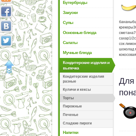
Бутерброды
Закуски
бананы
6
Супы
крекеры
3
Основные блюда
сметана
7
сахар
1/2
Салаты
сок лимо
шоколад 
Мучные блюда
кокосовая
Кондитерские изделия и
выпечка
Кондитерские изделия
Для
разные
Куличи и кексы
пон
Торты
Пирожные
Печенье
Сладкие пироги
Напитки