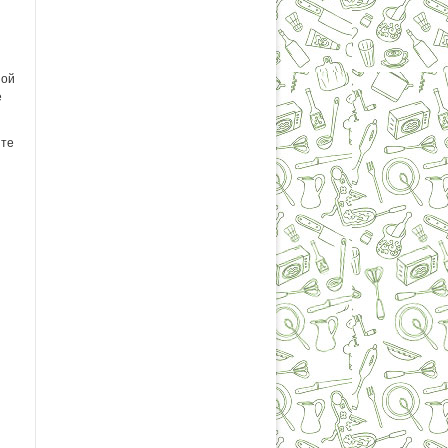
ной
е
ите