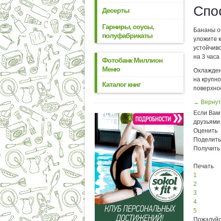
Спо
Десерты
Гарниры, соусы,
Бананы о
полуфабрикаты
уложите 
устойчив
на 3 часа
Фотобанк Миллион
Меню
Охлажден
на крупно
Каталог книг
поверхнос
← Вернут
Если Вам 
друзьями
Оценить
Поделить
Получить
Печать
1
2
3
4
5
Пожалуйс