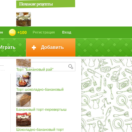
Похожие рецепты
Банановый торт
+100
он
Регистрация
Вход
Играть
Добавить
Банановый торт
;
Торт "Банановый рай"
Торт шоколадно-банановый
Банановый торт-перевертыш
Шоколадно-банановый торт