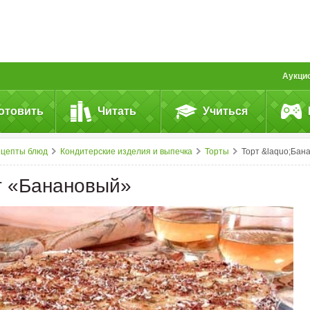
Аукци
отовить
Читать
Учиться
ецепты блюд
Кондитерские изделия и выпечка
Торты
Торт &laquo;Банановый&raquo
т «Банановый»