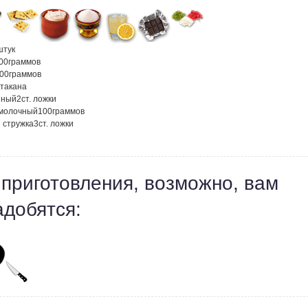
штук
00
граммов
00
граммов
стакана
нный
2
ст. ложки
молочный
100
граммов
 стружка
3
ст. ложки
 приготовления, возможно, вам
адобятся: