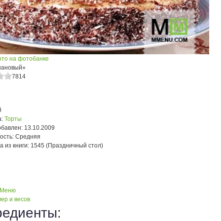
ото на фотобанке
нановый»
7814
й
:
Торты
обавлен:
13.10.2009
ость:
Средняя
а из книги:
1545 (Праздничный стол)
 Меню
ер и весов
редиенты: