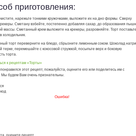
соб приготовления:
чистите, нарежьте тонкими кружочками, выложите их на дно формы. Сверху
крекеры. Сметану взбейте, постепенно добавляя сахар, до образования пыш
ой массы. Сметанный крем выложите на крекеры, разровняйте. Торт поставьт
 в холодильник.
ный торт переверните на блюдо, сбрызните лимонным соком. Шоколад натр
й терке, перемешайте с кокосовой стружкой, посыпьте верх и боковую
ть торта.
ься к рецептам «Торты»
понравился этот рецепт, пожалуйста, оцените его или поделитесь им с
. Мы будем Вам очень признательны.
ся
 код
Ошибка!
та, оцените рецепт