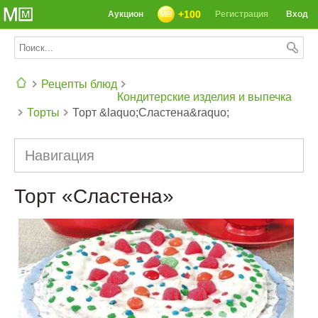
+100
Аукцион
Регистрация
Вход
Рецепты блюд
Кондитерские изделия и выпечка
Торты
Торт &laquo;Сластена&raquo;
СЕГОДНЯ: 39142 РЕЦЕПТА
Навигация
Торт «Сластена»