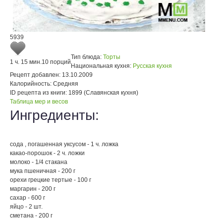
5939
Тип блюда:
Торты
1 ч. 15 мин.
10 порций
Национальная кухня:
Русская кухня
Рецепт добавлен:
13.10.2009
Калорийность:
Средняя
ID рецепта из книги:
1899 (Славянская кухня)
Таблица мер и весов
Ингредиенты:
сода , погашенная уксусом - 1 ч. ложка
какао-порошок - 2 ч. ложки
молоко - 1/4 стакана
мука пшеничная - 200 г
орехи грецкие тертые - 100 г
маргарин - 200 г
сахар - 600 г
яйцо - 2 шт.
сметана - 200 г