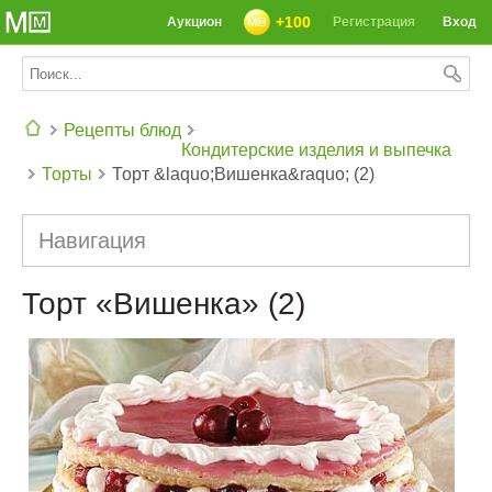
+100
Аукцион
Регистрация
Вход
Рецепты блюд
Кондитерские изделия и выпечка
Торты
Торт &laquo;Вишенка&raquo; (2)
СЕГОДНЯ: 39142 РЕЦЕПТА
Навигация
Торт «Вишенка» (2)