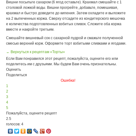
Вишни посыпьте сахаром (6 ягод оставьте). Крахмал смешайте с 1
столовой ложкой воды. Вишни прогрейте, добавьте, помешивая,
крахмал и быстро доведите до кипения. Затем охладите и выложите
на 2 выпеченных коржа. Сверху отсадите из кондитерского мешочка
e количества подготовленных взбитых сливок. Сложите оба коржа
вместе и накройте третьим.
Смешайте вишневый сок с сахарной пудрой и смажьте полученной
смесью верхний корж. Оформите торт взбитыми сливками и ягодами.
← Вернуться к рецептам «Торты»
Если Вам понравился этот рецепт, пожалуйста, оцените его или
поделитесь им с друзьями. Мы будем Вам очень признательны.
Оценить
Поделиться
Ошибка!
1
2
3
4
5
Пожалуйста, оцените рецепт
2.5
голосов: 4