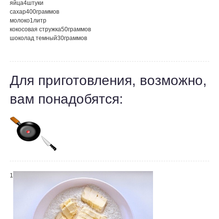
яйца
4
штуки
сахар
400
граммов
молоко
1
литр
кокосовая стружка
50
граммов
шоколад темный
30
граммов
Для приготовления, возможно,
вам понадобятся:
1