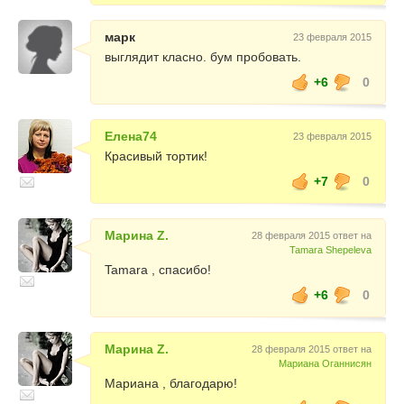
марк
23 февраля 2015
выглядит класно. бум пробовать.
+6
0
Елена74
23 февраля 2015
Красивый тортик!
+7
0
Марина Z.
28 февраля 2015 ответ на
Tamara Shepeleva
Tamara , спасибо!
+6
0
Марина Z.
28 февраля 2015 ответ на
Мариана Оганнисян
Мариана , благодарю!