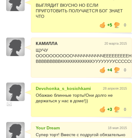
ВЫГЛЯДИТ ВКУСНО НО ЕСЛИ
ПРИГОТОВИТЬ ПОЛУЧАЕТСЯ БОГ ЗНАЕТ
ЧТО
+5
0
КАМИЛЛА
20 марта 2015
ЩУЧУ
ОООООООООООЧЧЧЧЧЧЧЧЧЧЧЕЕЕЕЕЕЕЕЕННН
ВВВВВВВВВКККККККККККККУУУУУУУУСССС
+4
0
Devchonka_s_kosichkami
28 апреля 2015
Обажаю блинные торты!Они долго не
держаться у нас в доме!))
+3
0
Your Dream
18 мая 2015
Супер торт! Вместе с подругой обязательно