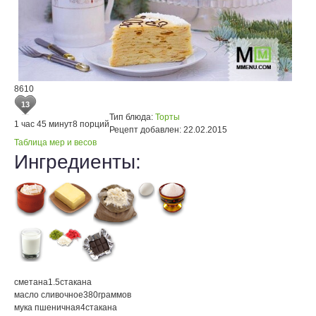
8610
13
Тип блюда:
Торты
1 час 45 минут
8 порций
Рецепт добавлен:
22.02.2015
Таблица мер и весов
Ингредиенты:
сметана
1.5
стакана
масло сливочное
380
граммов
мука пшеничная
4
стакана