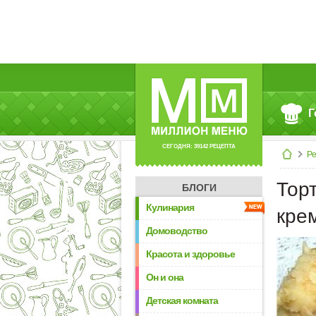
Г
СЕГОДНЯ: 39142 РЕЦЕПТА
Р
Тор
БЛОГИ
Кулинария
кре
Домоводство
Красота и здоровье
Он и она
Детская комната