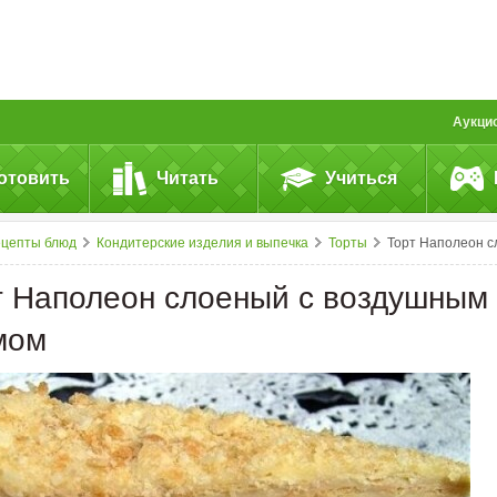
Аукци
отовить
Читать
Учиться
ецепты блюд
Кондитерские изделия и выпечка
Торты
Торт Наполеон слоеный с воздушным крем
т Наполеон слоеный с воздушным
мом