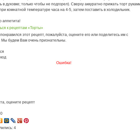
 в духовке; только чтобы не подгорел). Сверху аккуратно прижать торт рукам
при комнатной температуре часа на 4-5, затем поставить в холодильник.
о аппетита!
ься к рецептам «Торты»
понравился этот рецепт, пожалуйста, оцените его или поделитесь им с
. Мы будем Вам очень признательны.
ся
 код
Ошибка!
та, оцените рецепт
30
лились: 4