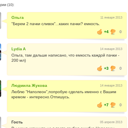
рии (10):
Ольга
11 января 2013
"Берем 2 пачки сливок"...каких пачки? емкость.
+4
0
Lydia A
14 января 2013
Ольга, там дальше написано, что емкость каждой пачки -
200 мл)
+3
0
Людмила Жукова
14 января 2013
Люблю "Наполеон",попробую сделать именно с Вашим
кремом - интересно.Отпишусь.
+7
0
Гость
05 апреля 2013