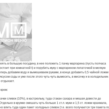
еять в большую посудину, в нее положить 1 пачку маргарина (пусть полчаса
остоит при комнатной t) и порубить муку с маргарином лопаточкой в мелкую
еперь добавим воду и вымешиваем руками, в конце добавить 0,5 чайной ложки
ксусом соды и уже после этого чуть-чуть вымесить, в мисочку и в холодильник
ь отдыхает.
 крем:
ачки сливок (10%), в кастрюльку, туда стакан сахара и мешая довести до
Отдельно в кружке смешать чуть больше 1 ст.л. муки и 1,5 ст. ложки крахмала,
о влить туда один пакет холодных сливок (т.е. всего получается три пакета п