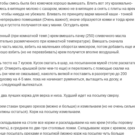
чтобы смесь была без комочков хорошо вымешать. Влить вот эту крахмально-
есь в кипящее молоко с сахаром, можно не в кипящее а снять с плиты на вре
 чтобы никуда не убежало. Вливать по принципу варки манной каши - тонкой
непрерывно помешивая (Очень важно!); иначе образуются комки и тогда крем
ид и густота получаются как у манки. Остудить крем.
нный (при комнатной темп.) крем вмешать пачку (250) сливочного масла
ительно размягченного при комнатной температуре). Вмешать сначала
 часть масла, взбить на маленьких оборотах миксером, потом добавить еще 
ошо взбить (но не перевзбивать) крем получится вполне воздушный.
 тесто на 7 кусков. Кусок скатать в шар, на посыпанном мукой столе раскатат
руг. Отмерить крышкой (или чем-то еще) и переложить с помощью скалки на
 (ни чем не смазываю), наколоть вилкой и поставить в разогретую до 200
духовку на 4-5 мин. пока не начинает румяниться, вытащить на доску, и
ь следующий выпекаться.
два лучших коржа для верха и низа. Худший идет на посыпку сверху.
ем стакан грецких орехов (можно и больше) и измельчаем (но не очень сильн
олжны остаться). Корж на посыпку измельчаем.
складываем на столе все коржи и раскладываем на них крем (чтобы поровну
ить), в среднем по две-три столовые ложки. Складываем: корж с кремом, орех
онце посыпать орехами и посыпкой (можно корж на посыпку чуть больше