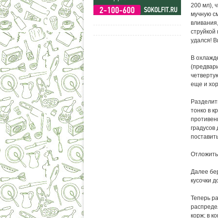
200 мл), 
мучную см
вливания,
струйкой 
удался! В
В охлажде
(предвар
четвертую
еще и хор
Разделить
тонко в к
противень
градусов 
поставит
Отложить 
Далее бер
кусочки д
Теперь ра
распредел
корж; в к