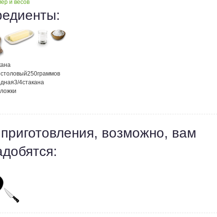
ер и весов
редиенты:
кана
 столовый
250
граммов
одная
3/4
стакана
 ложки
 приготовления, возможно, вам
адобятся: