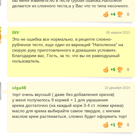
Вы меня извините,но в тесте грубая ошибка,Наполеон
делается из слоеного теста,а у Вас что то типа песочного.
+4
0
INV
05 апреля 2013
Это не ошибка все нормально, в рецепте слоено-
рубленое тесто, еще один из вариаций "Наполеона" на
скорую руку приготовленного в домашних условиях.
Благодарим вас, Гость, за то, что вы не равнодушный
пользователь.
+5
0
olga48
22 декабря 2014
торт очень вкусный ( даже без добавления орехов)
у меня получилось 9 коржей + 1 для украшения
крема достаточно (на каждый корж 3-4 ст. ложки крема)
масло для крема выбирайте самое твердое, с мягким
маслом крем растекаеться, сложно будет оформить торт
+1
0