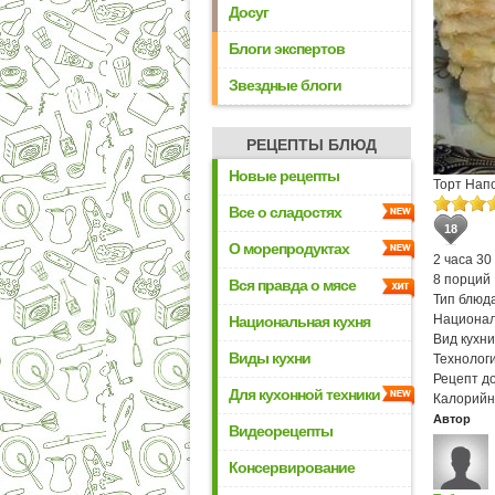
Досуг
Блоги экспертов
Звездные блоги
РЕЦЕПТЫ БЛЮД
Новые рецепты
Торт Нап
Все о сладостях
18
О морепродуктах
2 часа 30
8 порций
Вся правда о мясе
Тип блюда
Национал
Национальная кухня
Вид кухни
Виды кухни
Технологи
Рецепт д
Для кухонной техники
Калорийн
Автор
Видеорецепты
Консервирование