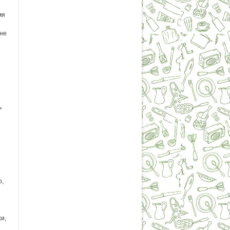
мя
 не
и
ь
о,
и,