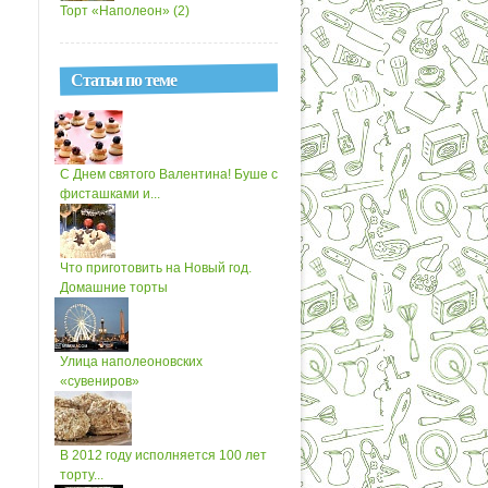
Торт «Наполеон» (2)
Статьи по теме
С Днем святого Валентина! Буше с
фисташками и...
Что приготовить на Новый год.
Домашние торты
Улица наполеоновских
«сувениров»
В 2012 году исполняется 100 лет
торту...