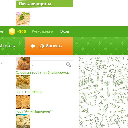
Похожие рецепты
Быстрый торт наполеон с...
+100
он
Регистрация
Вход
Играть
Добавить
Слоеный торт с заварным кремом
-...
ом
Слоеный торт с грибным кремом
Торт "Наполеон"
Торт "А-ля Наполеон"