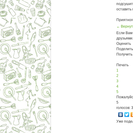
подсушить
оставить 
Приятног
← Вернут
Если Вам 
друзьями
Оценить
Поделить
Получить
Печать
1
2
3
4
5
Пожалуйс
5
голосов: 
Уже поде