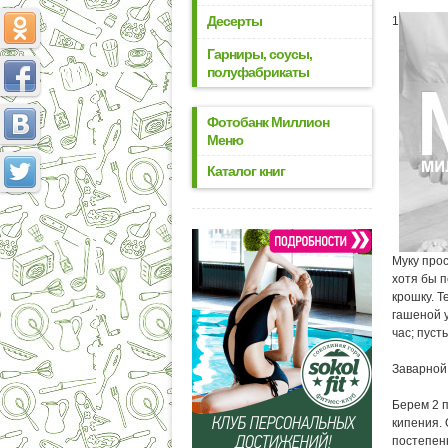
Десерты
1
Гарниры, соусы,
полуфабрикаты
Фотобанк Миллион
Меню
Каталог книг
Муку прос
хотя бы п
крошку. Т
гашеной у
час; пуст
Заварной
Берем 2 п
кипения. 
постепенн