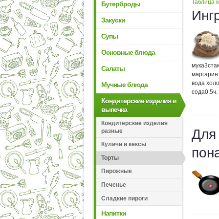
Таблица м
Бутерброды
Инг
Закуски
Супы
Основные блюда
мука
3
ста
Салаты
маргарин
вода хол
Мучные блюда
сода
0.5
ч.
Кондитерские изделия и
выпечка
Кондитерские изделия
Для
разные
Куличи и кексы
пон
Торты
Пирожные
Печенье
Сладкие пироги
Напитки