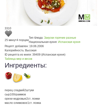
3310
Тип блюда:
Закуски горячие разные
25 минут
4 порции
Национальная кухня:
Испанская кухня
Рецепт добавлен:
19.06.2006
Калорийность:
Высокая
ID рецепта из книги:
39409 (Испанская кухня)
Таблица мер и весов
Ингредиенты:
перец сладкий
2
штуки
сыр
100
граммов
орехи кедровые
2
ст. ложки
масло оливковое
1
ст. ложка