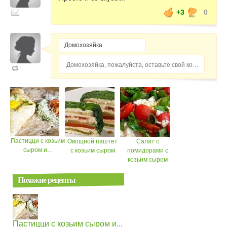
+3
0
Домохозяйка, пожалуйста, оставьте свой комментарий...
Пастицци с козьим
Овощной паштет
Салат с
сыром и...
с козьим сыром
помидорами с
козьим сыром
Похожие рецепты
Пастицци с козьим сыром и...