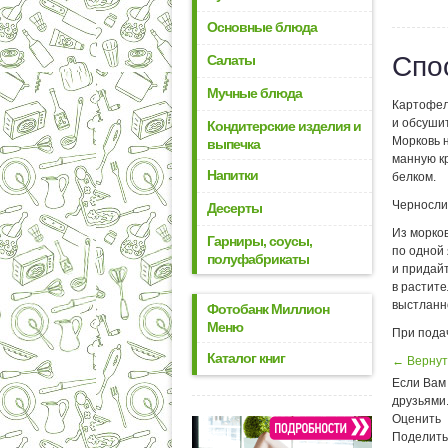
Основные блюда
Спо
Салаты
Мучные блюда
Картофел
и обсушит
Кондитерские изделия и
Морковь н
выпечка
манную кр
Напитки
белком.
Чернослив
Десерты
Из морко
Гарниры, соусы,
по одной 
полуфабрикаты
и придай
в растит
выстланн
Фотобанк Миллион
Меню
При пода
Каталог книг
← Вернут
Если Вам 
друзьями
Оценить
Поделить