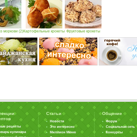
з моркови (2)
Картoфельные крокеты
Фруктовые крокеты
лекции
Статьи
Общение
ептов
Новости
Форум
вые рецепты
Это интересно
Социальная сеть
оварь кулинара
Миллион Меню
Конкурсы