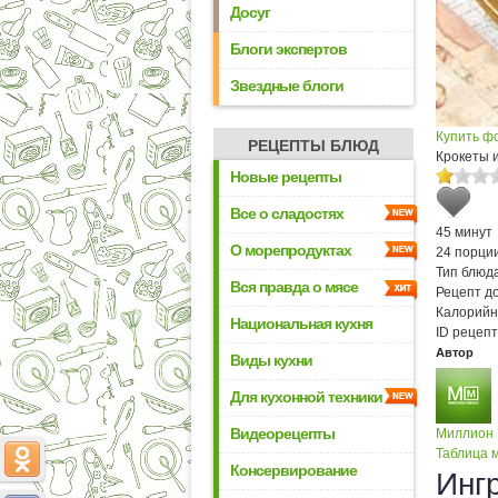
Досуг
Блоги экспертов
Звездные блоги
Купить ф
РЕЦЕПТЫ БЛЮД
Крокеты 
Новые рецепты
Все о сладостях
45 минут
О морепродуктах
24 порци
Тип блюда
Вся правда о мясе
Рецепт д
Калорийн
Национальная кухня
ID рецепт
Автор
Виды кухни
Для кухонной техники
Видеорецепты
Миллион
Таблица м
Консервирование
Инг