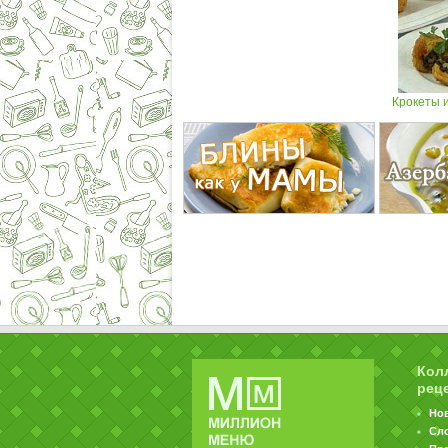
Крокеты и
Кол
рец
Но
Сл