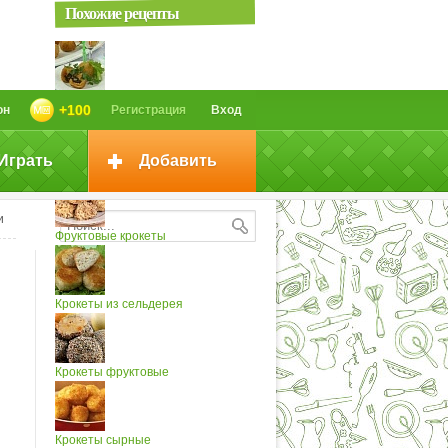
Похожие рецепты
Крокеты из моркови (2)
+100
он
Регистрация
Вход
Играть
Добавить
Картoфельные крокеты
и
Фруктовые крокеты
Крокеты из сельдерея
Крокеты фруктовые
Крокеты сырные