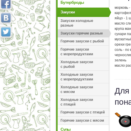
Бутерброды
морковь - 
Закуски
картофель
яйцо - 1 ш
Закуски холодные
масло сли
разные
крупа ман
Закуски горячие разные
сухари па
мускатны
Горячие закуски с рыбой
орехи гре
Горячие закуски
соль - по 
с морепродуктами
чернослив
зелень
Холодные закуски
масло ра
с рыбой
Холодные закуски
с морепродуктами
Холодные закуски
Для
с мясом
пон
Холодные закуски
с птицей
Горячие закуски с птицей
Горячие закуски с мясом
Супы