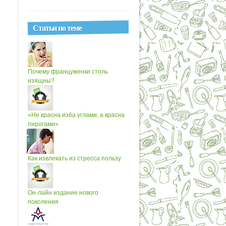
Статьи по теме
Почему француженки столь
изящны?
«Не красна изба углами, а красна
пирогами»
Как извлекать из стресса пользу
Он-лайн издание нового
поколения