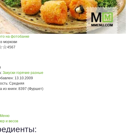
ото на фотобанке
из моркови
4567
и
:
Закуски горячие разные
обавлен:
13.10.2009
ость:
Средняя
а из книги:
8397 (Фуршет)
 Меню
ер и весов
редиенты: