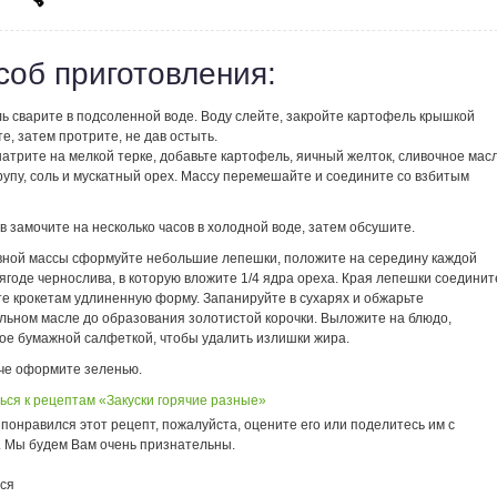
соб приготовления:
ь сварите в подсоленной воде. Воду слейте, закройте картофель крышкой
е, затем протрите, не дав остыть.
атрите на мелкой терке, добавьте картофель, яичный желток, сливочное масл
упу, соль и мускатный орех. Массу перемешайте и соедините со взбитым
 замочите на несколько часов в холодной воде, затем обсушите.
вной массы сформуйте небольшие лепешки, положите на середину каждой
ягоде чернослива, в которую вложите 1/4 ядра ореха. Края лепешки соединит
те крокетам удлиненную форму. Запанируйте в сухарях и обжарьте
ельном масле до образования золотистой корочки. Выложите на блюдо,
ое бумажной салфеткой, чтобы удалить излишки жира.
че оформите зеленью.
ься к рецептам «Закуски горячие разные»
понравился этот рецепт, пожалуйста, оцените его или поделитесь им с
. Мы будем Вам очень признательны.
ся