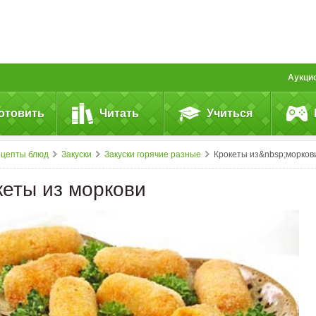
Аукци
отовить
Читать
Учиться
ецепты блюд
Закуски
Закуски горячие разные
Крокеты из&nbsp;морков
кеты из моркови