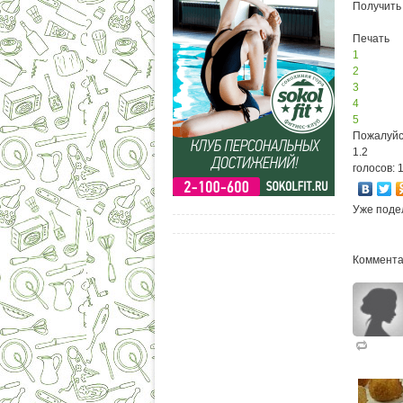
Получить
Печать
1
2
3
4
5
Пожалуйс
1.2
голосов: 
Уже поде
Коммента