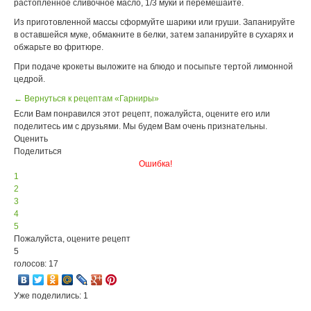
растопленное сливочное масло, 1/3 муки и перемешайте.
Из приготовленной массы сформуйте шарики или груши. Запанируйте
в оставшейся муке, обмакните в белки, затем запанируйте в сухарях и
обжарьте во фритюре.
При подаче крокеты выложите на блюдо и посыпьте тертой лимонной
цедрой.
← Вернуться к рецептам «Гарниры»
Если Вам понравился этот рецепт, пожалуйста, оцените его или
поделитесь им с друзьями. Мы будем Вам очень признательны.
Оценить
Поделиться
Ошибка!
1
2
3
4
5
Пожалуйста, оцените рецепт
5
голосов: 17
Уже поделились: 1