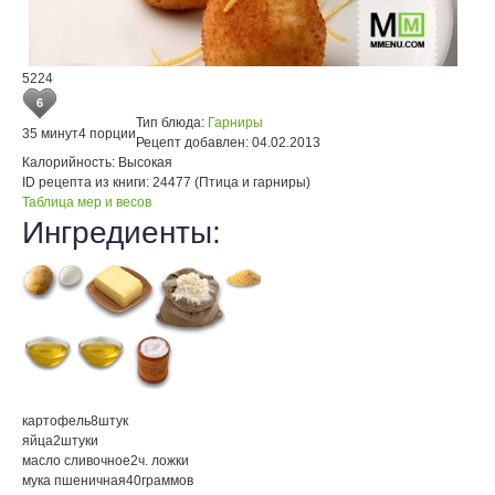
5224
6
Тип блюда:
Гарниры
35 минут
4 порции
Рецепт добавлен:
04.02.2013
Калорийность:
Высокая
ID рецепта из книги:
24477 (Птица и гарниры)
Таблица мер и весов
Ингредиенты:
картофель
8
штук
яйца
2
штуки
масло сливочное
2
ч. ложки
мука пшеничная
40
граммов