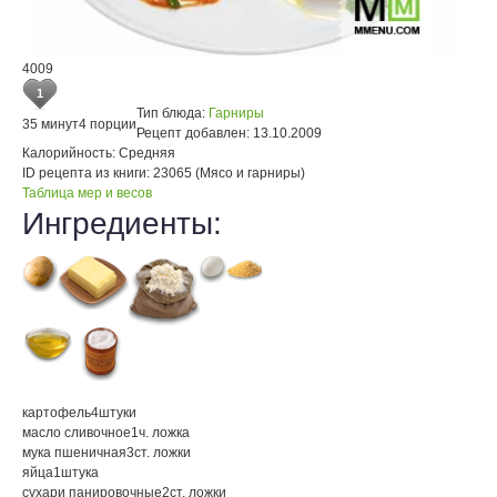
4009
1
Тип блюда:
Гарниры
35 минут
4 порции
Рецепт добавлен:
13.10.2009
Калорийность:
Средняя
ID рецепта из книги:
23065 (Мясо и гарниры)
Таблица мер и весов
Ингредиенты:
картофель
4
штуки
масло сливочное
1
ч. ложка
мука пшеничная
3
ст. ложки
яйца
1
штука
сухари панировочные
2
ст. ложки