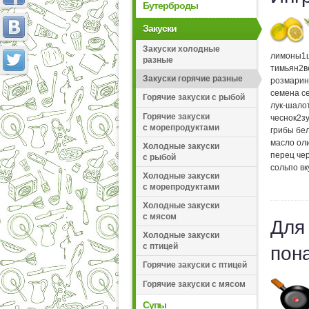
Бутерброды
Закуски
Закуски холодные
лимоны
1
разные
тимьян
2
в
Закуски горячие разные
розмарин
семена с
Горячие закуски с рыбой
лук-шало
Горячие закуски
чеснок
2
з
с морепродуктами
грибы бе
масло ол
Холодные закуски
перец че
с рыбой
соль
по вк
Холодные закуски
с морепродуктами
Холодные закуски
с мясом
Для
Холодные закуски
с птицей
пон
Горячие закуски с птицей
Горячие закуски с мясом
Супы