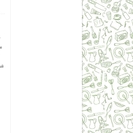
.
те
ый