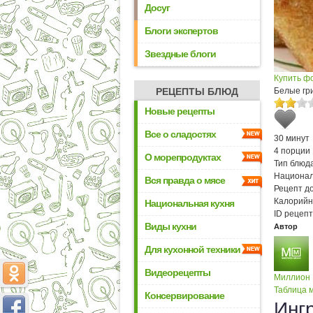
Досуг
Блоги экспертов
Звездные блоги
Купить ф
РЕЦЕПТЫ БЛЮД
Белые гр
Новые рецепты
Все о сладостях
30 минут
4 порции
О морепродуктах
Тип блюда
Национал
Вся правда о мясе
Рецепт д
Калорийн
Национальная кухня
ID рецепт
Виды кухни
Автор
Для кухонной техники
Видеорецепты
Миллион
Таблица м
Консервирование
Инг