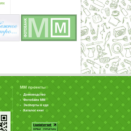
рях
ММ проекты
Домоводство
Фотобанк ММ
Эксперты о еде
Каталог книг