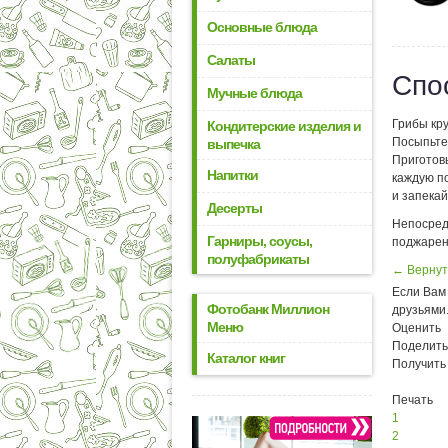
Основные блюда
Салаты
Спо
Мучные блюда
Грибы кр
Кондитерские изделия и
Посыпьте
выпечка
Приготовь
Напитки
каждую п
и запекай
Десерты
Непосред
Гарниры, соусы,
поджарен
полуфабрикаты
← Вернут
Если Вам 
Фотобанк Миллион
друзьями
Меню
Оценить
Поделить
Каталог книг
Получить
Печать
1
2