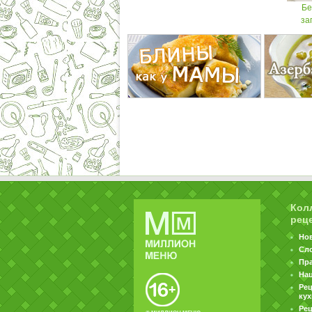
Бе
за
Кол
рец
Но
Сл
Пр
На
Ре
ку
Рец