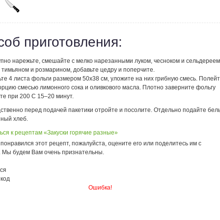
соб приготовления:
упно нарежьте, смешайте с мелко нарезанными луком, чесноком и сельдереем
 тимьяном и розмарином, добавьте цедру и поперчите.
те 4 листа фольги размером 50х38 см, уложите на них грибную смесь. Полей
орцию смесью лимонного сока и оливкового масла. Плотно заверните фольгу
те при 200 С 15–20 минут.
ственно перед подачей пакетики отройте и посолите. Отдельно подайте бел
ный хлеб.
ься к рецептам «Закуски горячие разные»
понравился этот рецепт, пожалуйста, оцените его или поделитесь им с
. Мы будем Вам очень признательны.
ся
 код
Ошибка!