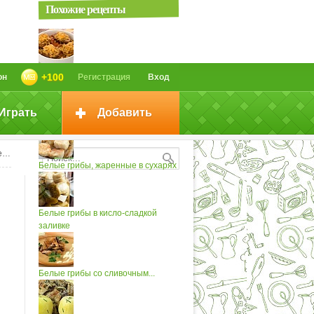
Похожие рецепты
Белые грибы, запеченные...
+100
он
Регистрация
Вход
Играть
Добавить
Белые маринованные грибы
е
Белые грибы, жаренные в сухарях
Белые грибы в кисло-сладкой
заливке
Белые грибы со сливочным...