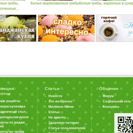
лые грибы,
Белые маринованные грибы
Белые грибы, жаренные в суха
печенные...
лекции
Статьи
Общение
ептов
Новости
Форум
вые рецепты
Это интересно
Социальная сеть
оварь кулинара
Миллион Меню
Конкурсы
аздничный стол
Статьи
циональная кухня
На заметку
цепты по видам
Здоровое питание
хни
Статьи пользователей
епты по типам