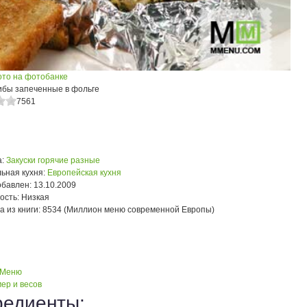
ото на фотобанке
ибы запеченные в фольге
7561
:
Закуски горячие разные
ьная кухня:
Европейская кухня
обавлен:
13.10.2009
ость:
Низкая
а из книги:
8534 (Миллион меню современной Европы)
 Меню
ер и весов
редиенты: