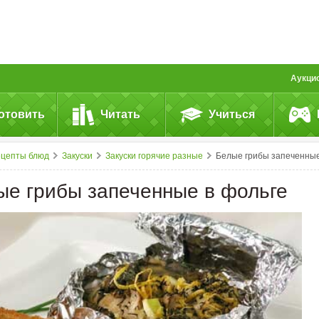
Аукци
отовить
Читать
Учиться
ецепты блюд
Закуски
Закуски горячие разные
Белые грибы запеченные в&nbsp;фольг
ые грибы запеченные в фольге