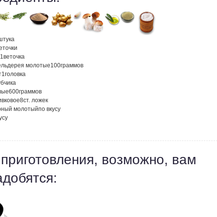
штука
еточки
1
веточка
ельдерея молотые
100
граммов
т
1
головка
убчика
лые
600
граммов
ивковое
8
ст. ложек
рный молотый
по вкусу
усу
 приготовления, возможно, вам
адобятся: