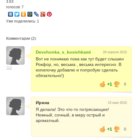
3.63
голосов: 7
Уже поделились: 1
Комментарии (2):
Devchonka_s_kosichkami
28 апреля 2015
Вот не понимаю пока как тут будет слышен
Рокфор, но, весьма , весьма интересно. В
копилочку добавлю и попробую сделать
обязательно!)
+1
0
Ирина
15 мая 2015
Я делала! Это что-то потрясающее!
Нежный, сочный, в меру острый и
ароматный.
+1
0