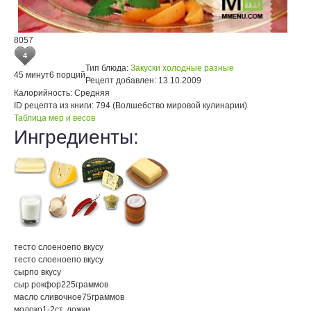
8057
4
Тип блюда:
Закуски холодные разные
45 минут
6 порций
Рецепт добавлен:
13.10.2009
Калорийность:
Средняя
ID рецепта из книги:
794 (Волшебство мировой кулинарии)
Таблица мер и весов
Ингредиенты:
тесто слоеное
по вкусу
тесто слоеное
по вкусу
сыр
по вкусу
сыр рокфор
225
граммов
масло сливочное
75
граммов
молоко
1-2
ст. ложки