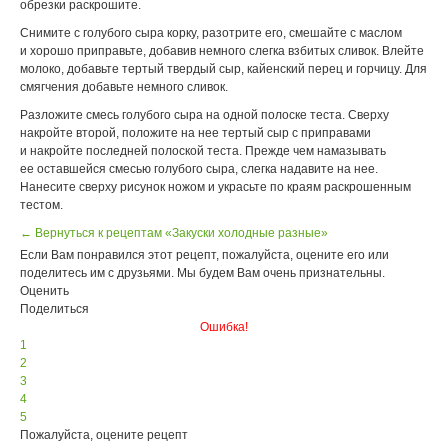
обрезки раскрошите.
Снимите с голубого сыра корку, разотрите его, смешайте с маслом
и хорошо приправьте, добавив немного слегка взбитых сливок. Влейте
молоко, добавьте тертый твердый сыр, кайенский перец и горчицу. Для
смягчения добавьте немного сливок.
Разложите смесь голубого сыра на одной полоске теста. Сверху
накройте второй, положите на нее тертый сыр с приправами
и накройте последней полоской теста. Прежде чем намазывать
ее оставшейся смесью голубого сыра, слегка надавите на нее.
Нанесите сверху рисунок ножом и украсьте по краям раскрошенным
тестом.
← Вернуться к рецептам «Закуски холодные разные»
Если Вам понравился этот рецепт, пожалуйста, оцените его или
поделитесь им с друзьями. Мы будем Вам очень признательны.
Оценить
Поделиться
Ошибка!
1
2
3
4
5
Пожалуйста, оцените рецепт