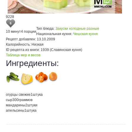
9228
6
Тип блюда:
Закуски холодные разные
10 минут
4 порции
Национальная кухня:
Чешская кухня
Рецепт добавлен:
13.10.2009
Калорийность:
Низкая
ID рецепта из книги:
1939 (Славянская кухня)
Таблица мер и весов
Ингредиенты:
огурцы свежие
1
штука
сыр
300
граммов
мандарины
2
штуки
апельсины
1
штука