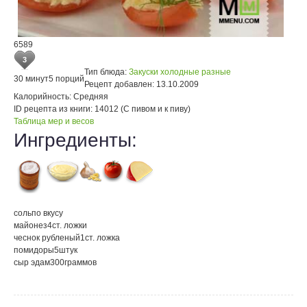
6589
3
Тип блюда:
Закуски холодные разные
30 минут
5 порций
Рецепт добавлен:
13.10.2009
Калорийность:
Средняя
ID рецепта из книги:
14012 (С пивом и к пиву)
Таблица мер и весов
Ингредиенты:
соль
по вкусу
майонез
4
ст. ложки
чеснок рубленый
1
ст. ложка
помидоры
5
штук
сыр эдам
300
граммов