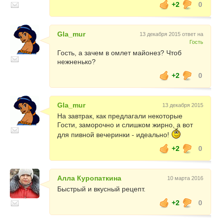
+2
0
Gla_mur
13 декабря 2015 ответ на
Гость
Гость, а зачем в омлет майонез? Чтоб
нежненько?
+2
0
Gla_mur
13 декабря 2015
На завтрак, как предлагали некоторые
Гости, заморочно и слишком жирно, а вот
для пивной вечеринки - идеально!
+2
0
Алла Куропаткина
10 марта 2016
Быстрый и вкусный рецепт.
+2
0