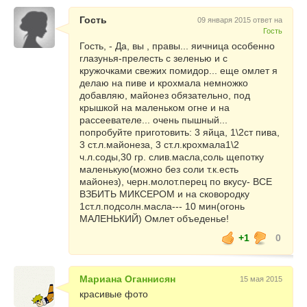
Гость
09 января 2015 ответ на
Гость
Гость, - Да, вы , правы... яичница особенно
глазунья-прелесть с зеленью и с
кружочками свежих помидор... еще омлет я
делаю на пиве и крохмала немножко
добавляю, майонез обязательно, под
крышкой на маленьком огне и на
рассеевателе... очень пышный...
попробуйте приготовить: 3 яйца, 1\2ст пива,
3 ст.л.майонеза, 3 ст.л.крохмала1\2
ч.л.соды,30 гр. слив.масла,соль щепотку
маленькую(можно без соли т.к.есть
майонез), черн.молот.перец по вкусу- ВСЕ
ВЗБИТЬ МИКСЕРОМ и на сковородку
1ст.л.подсолн.масла--- 10 мин(огонь
МАЛЕНЬКИЙ) Омлет объеденье!
+1
0
Мариана Оганнисян
15 мая 2015
красивые фото