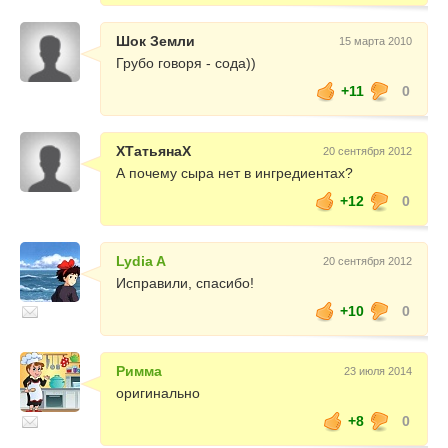
Шок Земли
15 марта 2010
Грубо говоря - сода))
+11
0
XТатьянаX
20 сентября 2012
А почему сыра нет в ингредиентах?
+12
0
Lydia A
20 сентября 2012
Исправили, спасибо!
+10
0
Римма
23 июля 2014
оригинально
+8
0