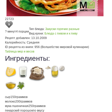
22723
9
Тип блюда:
Закуски горячие разные
? минут
4 порции
Вид кухни:
Блюда с пивом и к пиву
Рецепт добавлен:
13.10.2009
Калорийность:
Средняя
ID рецепта из книги:
956 (Волшебство мировой кулинарии)
Таблица мер и весов
Ингредиенты:
сыр
150
граммов
молоко
200
граммов
мука пшеничная
250
граммов
пекарский порошок
по вкусу