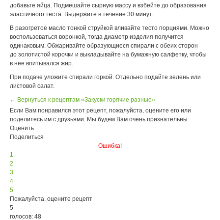
добавьте яйца. Подмешайте сырную массу и взбейте до образования
эластичного теста. Выдержите в течение 30 минут.
В разогретое масло тонкой струйкой вливайте тесто порциями. Можно
воспользоваться воронкой, тогда диаметр изделия получится
одинаковым. Обжаривайте образующиеся спирали с обеих сторон
до золотистой корочки и выкладывайте на бумажную салфетку, чтобы
в нее впитывался жир.
При подаче уложите спирали горкой. Отдельно подайте зелень или
листовой салат.
← Вернуться к рецептам «Закуски горячие разные»
Если Вам понравился этот рецепт, пожалуйста, оцените его или
поделитесь им с друзьями. Мы будем Вам очень признательны.
Оценить
Поделиться
Ошибка!
1
2
3
4
5
Пожалуйста, оцените рецепт
5
голосов: 48