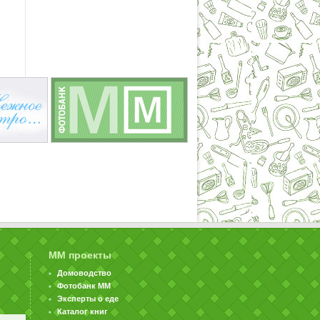
ММ проекты
Домоводство
Фотобанк ММ
Эксперты о еде
Каталог книг