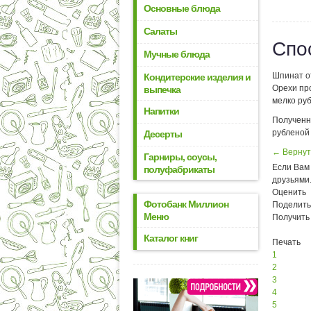
Основные блюда
Салаты
Спо
Мучные блюда
Шпинат от
Кондитерские изделия и
Орехи про
выпечка
мелко ру
Напитки
Полученн
рубленой
Десерты
← Вернут
Гарниры, соусы,
Если Вам 
полуфабрикаты
друзьями
Оценить
Фотобанк Миллион
Поделить
Меню
Получить
Каталог книг
Печать
1
2
3
4
5