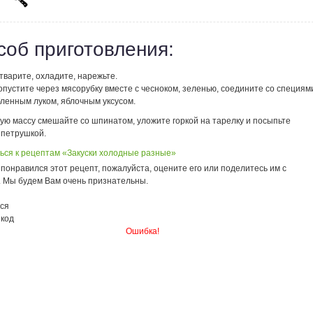
соб приготовления:
варите, охладите, нарежьте.
пустите через мясорубку вместе с чесноком, зеленью, соедините со специям
бленным луком, яблочным уксусом.
ую массу смешайте со шпинатом, уложите горкой на тарелку и посыпьте
 петрушкой.
ься к рецептам «Закуски холодные разные»
понравился этот рецепт, пожалуйста, оцените его или поделитесь им с
. Мы будем Вам очень признательны.
ся
 код
Ошибка!