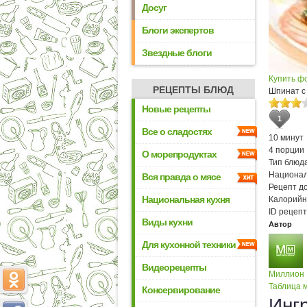
Досуг
Блоги экспертов
Звездные блоги
Купить ф
РЕЦЕПТЫ БЛЮД
Шпинат с
Новые рецепты
1
Все о сладостях
10 минут
4 порции
О морепродуктах
Тип блюда
Национал
Вся правда о мясе
Рецепт д
Национальная кухня
Калорийн
ID рецепт
Виды кухни
Автор
Для кухонной техники
Видеорецепты
Миллион
Таблица м
Консервирование
Инг