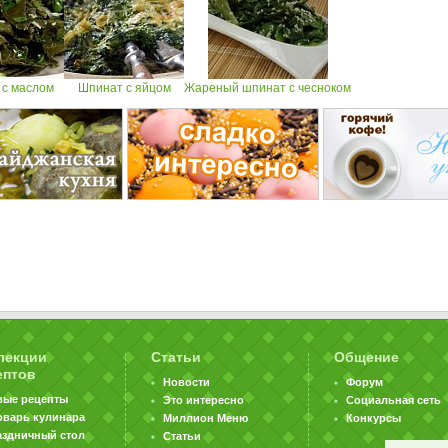
 с маслом
Шпинат с яйцом
Жареный шпинат с чесноком
лекции
Статьи
Общение
ептов
Новости
Форум
вые рецепты
Это интересно
Социальная сеть
оварь кулинара
Миллион Меню
Конкурсы
аздничный стол
Статьи