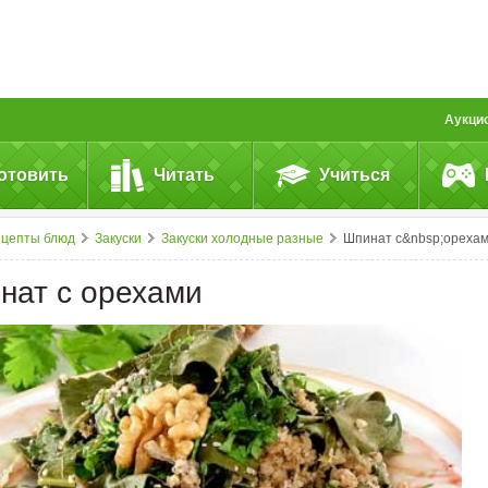
Аукци
отовить
Читать
Учиться
ецепты блюд
Закуски
Закуски холодные разные
Шпинат с&nbsp;ореха
нат с орехами