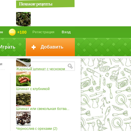
Похожие рецепты
Шпинат с маслом
+100
он
Регистрация
Вход
Играть
Добавить
Шпинат с яйцом
ми
Жареный шпинат с чесноком
Шпинат с клубникой
Шпинат или свекольная ботва...
Чернослив с орехами (2)