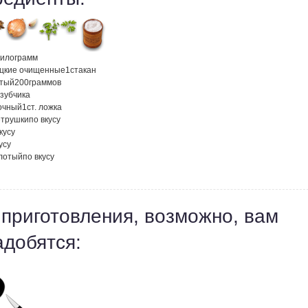
килограмм
ецкие очищенные
1
стакан
атый
200
граммов
зубчика
лочный
1
ст. ложка
етрушки
по вкусу
кусу
усу
лотый
по вкусу
 приготовления, возможно, вам
адобятся: