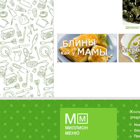
Шпинат
Кол
рец
Но
Сл
Пр