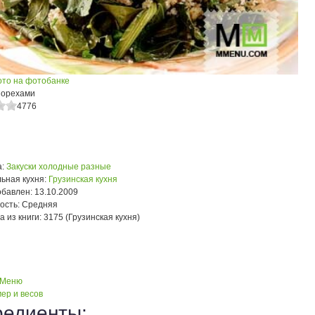
ото на фотобанке
 орехами
4776
:
Закуски холодные разные
ьная кухня:
Грузинская кухня
обавлен:
13.10.2009
ость:
Средняя
а из книги:
3175 (Грузинская кухня)
 Меню
ер и весов
редиенты: