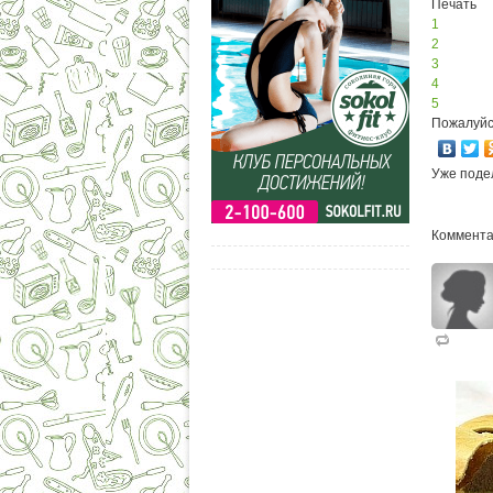
Печать
1
2
3
4
5
Пожалуйс
Уже поде
Коммента