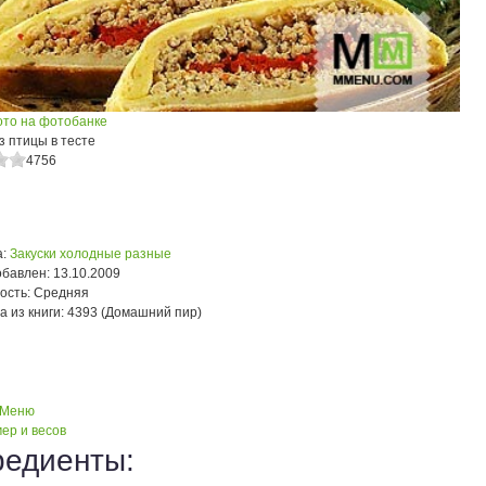
ото на фотобанке
з птицы в тесте
4756
:
Закуски холодные разные
обавлен:
13.10.2009
ость:
Средняя
а из книги:
4393 (Домашний пир)
 Меню
ер и весов
редиенты: