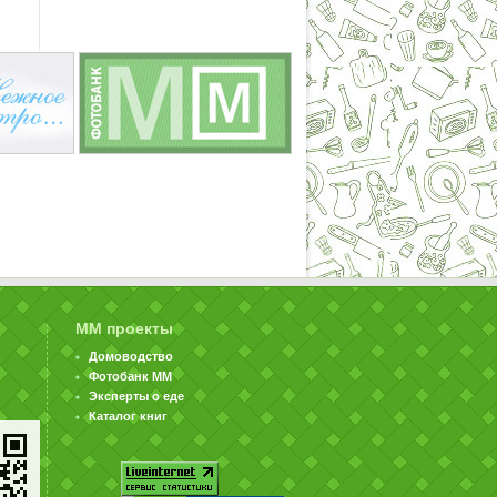
ММ проекты
Домоводство
Фотобанк ММ
Эксперты о еде
Каталог книг