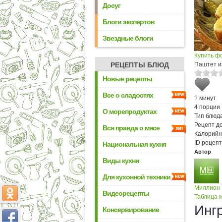
Досуг
Блоги экспертов
Звездные блоги
Купить ф
РЕЦЕПТЫ БЛЮД
Паштет и
Новые рецепты
Все о сладостях
? минут
4 порции
О морепродуктах
Тип блюда
Рецепт д
Вся правда о мясе
Калорийн
ID рецепт
Национальная кухня
Автор
Виды кухни
Для кухонной техники
Миллион
Видеорецепты
Таблица м
Инг
Консервирование