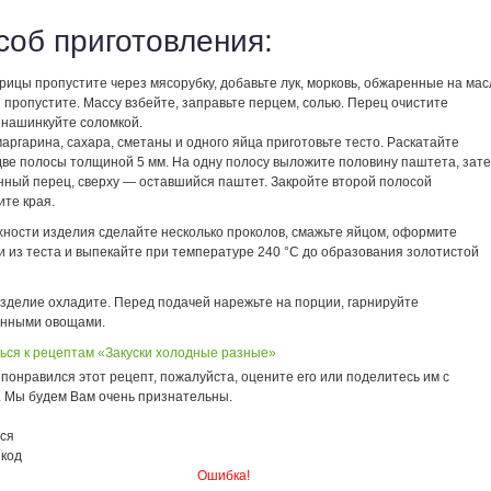
соб приготовления:
рицы пропустите через мясорубку, добавьте лук, морковь, обжаренные на мас
 пропустите. Массу взбейте, заправьте перцем, солью. Перец очистите
 нашинкуйте соломкой.
маргарина, сахара, сметаны и одного яйца приготовьте тесто. Раскатайте
 две полосы толщиной 5 мм. На одну полосу выложите половину паштета, зат
ный перец, сверху — оставшийся паштет. Закройте второй полосой
ите края.
хности изделия сделайте несколько проколов, смажьте яйцом, оформите
и из теста и выпекайте при температуре 240 °С до образования золотистой
изделие охладите. Перед подачей нарежьте на порции, гарнируйте
нными овощами.
ься к рецептам «Закуски холодные разные»
понравился этот рецепт, пожалуйста, оцените его или поделитесь им с
. Мы будем Вам очень признательны.
ся
 код
Ошибка!