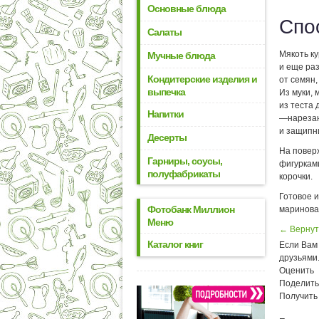
Основные блюда
Спо
Салаты
Мякоть ку
Мучные блюда
и еще раз
Кондитерские изделия и
от семян,
выпечка
Из муки, 
из теста
Напитки
—нарезан
и защипн
Десерты
На повер
Гарниры, соусы,
фигуркам
полуфабрикаты
корочки.
Готовое 
Фотобанк Миллион
маринова
Меню
← Вернут
Каталог книг
Если Вам 
друзьями
Оценить
Поделить
Получить