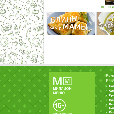
Паштет из
Кол
рец
Но
Сл
Пр
На
Ре
ку
Рец
© МИЛЛИОН МЕНЮ.