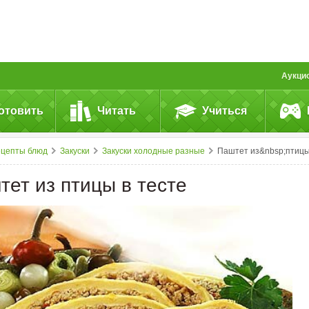
Аукци
отовить
Читать
Учиться
ецепты блюд
Закуски
Закуски холодные разные
Паштет из&nbsp;птицы в&nbsp;тест
тет из птицы в тесте