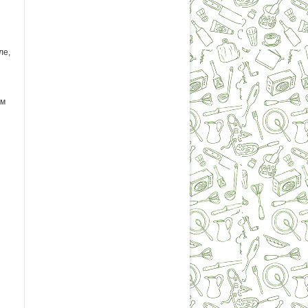
ле,
ем