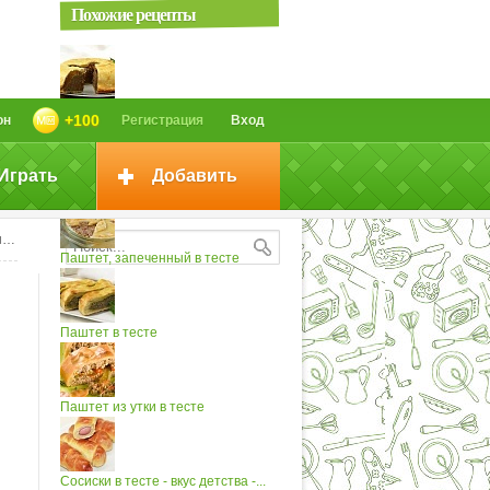
Похожие рецепты
Паштет из птицы или дичи...
+100
он
Регистрация
Вход
Играть
Добавить
Паштет из птицы
е
Паштет, запеченный в тесте
Паштет в тесте
Паштет из утки в тесте
Сосиски в тесте - вкус детства -...