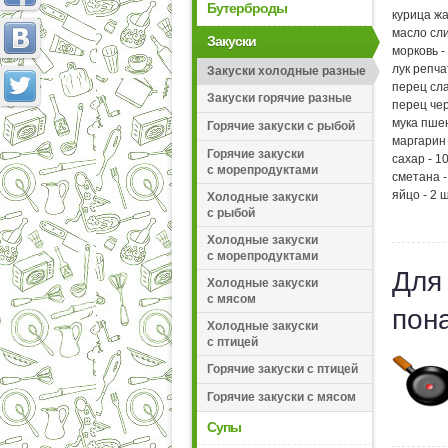
Бутерброды
курица жа
масло сли
Закуски
морковь - 
лук репча
Закуски холодные разные
перец сла
Закуски горячие разные
перец че
мука пшен
Горячие закуски с рыбой
маргарин 
Горячие закуски
сахар - 10
с морепродуктами
сметана -
яйцо - 2 ш
Холодные закуски
с рыбой
Холодные закуски
с морепродуктами
Для
Холодные закуски
с мясом
пон
Холодные закуски
с птицей
Горячие закуски с птицей
Горячие закуски с мясом
Супы