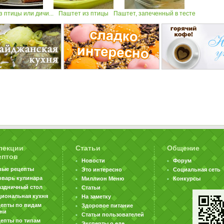
 птицы или дичи...
Паштет из птицы
Паштет, запеченный в тесте
лекции
Статьи
Общение
ептов
Новости
Форум
вые рецепты
Это интересно
Социальная сеть
оварь кулинара
Миллион Меню
Конкурсы
аздничный стол
Статьи
циональная кухня
На заметку
цепты по видам
Здоровое питание
хни
Статьи пользователей
епты по типам
Эксперты о еде