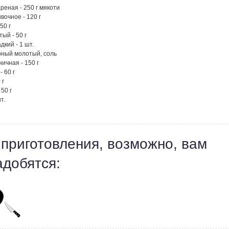
реная - 250 г мякоти
вочное - 120 г
50 г
тый - 50 г
дкий - 1 шт.
рный молотый, соль
ичная - 150 г
- 60 г
 г
 50 г
т.
 приготовления, возможно, вам
адобятся: