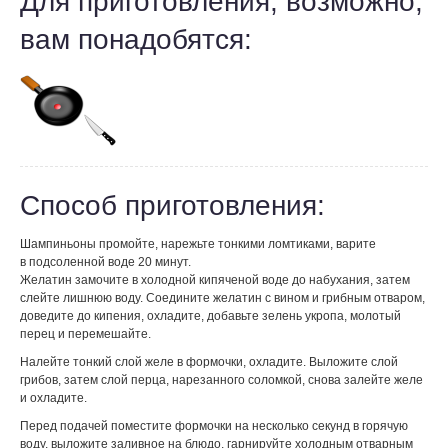
Для приготовления, возможно,
вам понадобятся:
Способ приготовления:
Шампиньоны промойте, нарежьте тонкими ломтиками, варите
в подсоленной воде 20 минут.
Желатин замочите в холодной кипяченой воде до набухания, затем
слейте лишнюю воду. Соедините желатин с вином и грибным отваром,
доведите до кипения, охладите, добавьте зелень укропа, молотый
перец и перемешайте.
Налейте тонкий слой желе в формочки, охладите. Выложите слой
грибов, затем слой перца, нарезанного соломкой, снова залейте желе
и охладите.
Перед подачей поместите формочки на несколько секунд в горячую
воду, выложите заливное на блюдо, гарнируйте холодным отварным