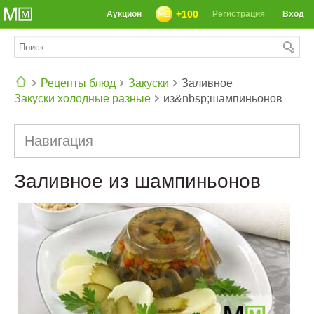
+100
Аукцион
Регистрация
Вход
Рецепты блюд
Закуски
Заливное
Закуски холодные разные
из&nbsp;шампиньонов
СЕГОДНЯ: 39142 РЕЦЕПТА
Навигация
Заливное из шампиньонов