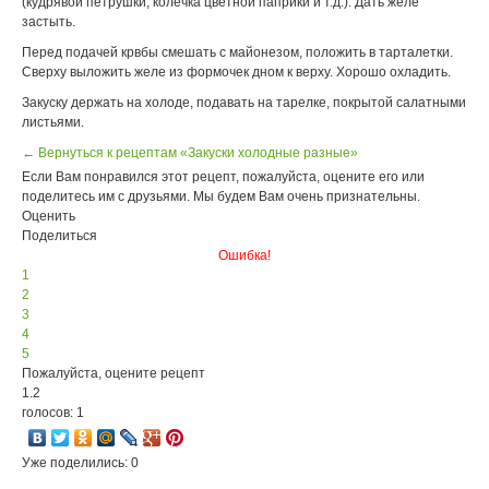
(кудрявой петрушки, колечка цветной паприки и т.д.). Дать желе
застыть.
Перед подачей крвбы смешать с майонезом, положить в тарталетки.
Сверху выложить желе из формочек дном к верху. Хорошо охладить.
Закуску держать на холоде, подавать на тарелке, покрытой салатными
листьями.
← Вернуться к рецептам «Закуски холодные разные»
Если Вам понравился этот рецепт, пожалуйста, оцените его или
поделитесь им с друзьями. Мы будем Вам очень признательны.
Оценить
Поделиться
Ошибка!
1
2
3
4
5
Пожалуйста, оцените рецепт
1.2
голосов: 1
Уже поделились: 0