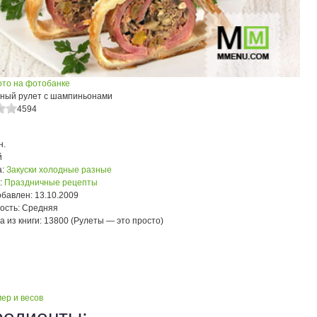
ото на фотобанке
ный рулет с шампиньонами
4594
н.
й
:
Закуски холодные разные
:
Праздничные рецепты
обавлен:
13.10.2009
ость:
Средняя
а из книги:
13800 (Рулеты — это просто)
ер и весов