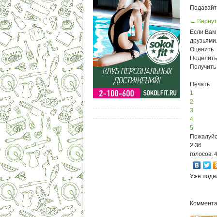
Подавайт
← Вернут
Если Вам 
друзьями
Оценить
Поделить
Получить
Печать
1
2
3
4
5
Пожалуйс
2.36
голосов: 
Уже поде
Комментар