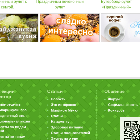
ничный рулет с
Праздничный печеночный
Бутерброд-рулет
семгой.
рулет
«Праздничный»
лекции
Статьи
Общение
ептов
Новости
Форум
вые рецепты
Это интересно
Социальная сеть
оварь кулинара
Миллион Меню
Конкурсы
аздничный стол
Статьи
циональная кухня
На заметку
цепты по видам
Здоровое питание
хни
Статьи пользователей
епты по типам
Эксперты о еде