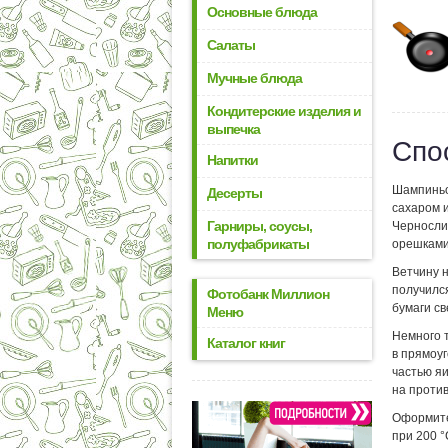
Основные блюда
Салаты
Мучные блюда
Кондитерские изделия и
выпечка
Спо
Напитки
Шампиньон
Десерты
сахаром 
Гарниры, соусы,
Черносли
полуфабрикаты
орешками,
Ветчину н
получилс
Фотобанк Миллион
бумаги св
Меню
Немного 
Каталог книг
в прямоуг
частью яи
на против
Оформите
при 200 °