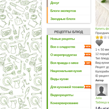
Досуг
Блоги экспертов
Звездные блоги
Купить ф
РЕЦЕПТЫ БЛЮД
Празднич
Новые рецепты
Все о сладостях
1 ч. 50 ми
12 порци
О морепродуктах
Тип блюда
Вся правда о мясе
Вид кухни
Рецепт д
Национальная кухня
Калорийн
ID рецепт
Виды кухни
Автор
Для кухонной техники
Видеорецепты
Julia
Таблица м
Консервирование