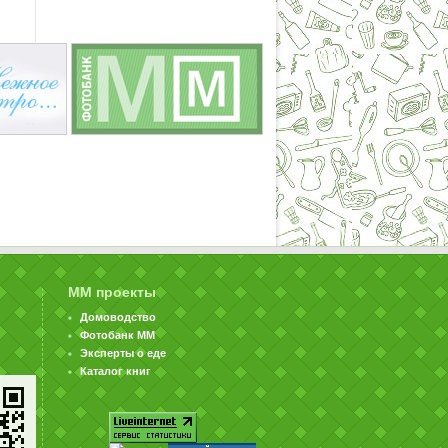
ММ проекты
Домоводство
Фотобанк ММ
Эксперты о еде
Каталог книг