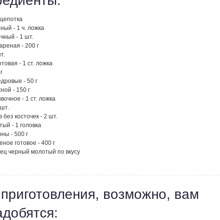
редиенты:
 щепотка
ный - 1 ч. ложка
чный - 1 шт.
ареная - 200 г
т.
отовая - 1 ст. ложка
г
дровые - 50 г
ой - 150 г
вочное - 1 ст. ложка
 шт.
 без косточек - 2 шт.
тый - 1 головка
ны - 500 г
еное готовое - 400 г
рец черный молотый по вкусу
 приготовления, возможно, вам
адобятся: