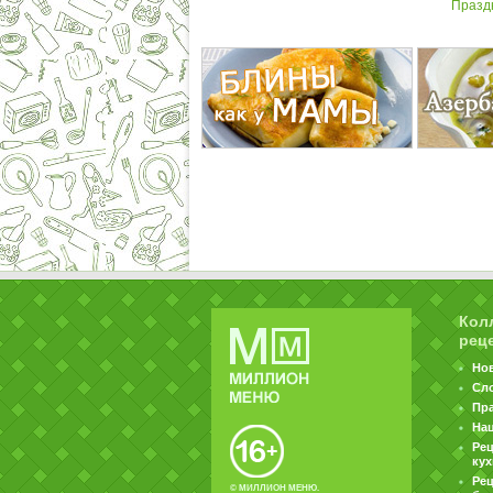
Празд
Кол
рец
Но
Сл
Пр
На
Ре
ку
Рец
© МИЛЛИОН МЕНЮ.