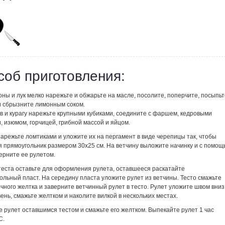
соб приготовления:
ы и лук мелко нарежьте и обжарьте на масле, посолите, поперчите, посыпьт
и сбрызните лимонным соком.
в и курагу нарежьте крупными кубиками, соедините с фаршем, кедровыми
 изюмом, горчицей, грибной массой и яйцом.
арежьте ломтиками и уложите их на пергамент в виде черепицы так, чтобы
я прямоугольник размером 30х25 см. На ветчину выложите начинку и с помощ
ерните ее рулетом.
теста оставьте для оформления рулета, оставшееся раскатайте
ольный пласт. На середину пласта уложите рулет из ветчины. Тесто смажьте
чного желтка и заверните ветчинный рулет в тесто. Рулет уложите швом вниз
ень, смажьте желтком и наколите вилкой в нескольких местах.
 рулет оставшимся тестом и смажьте его желтком. Выпекайте рулет 1 час
С.