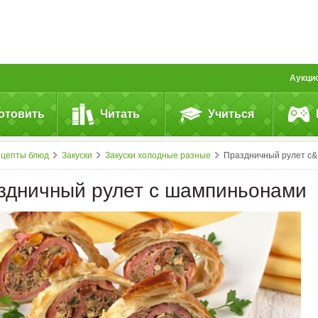
Аукци
отовить
Читать
Учиться
ецепты блюд
Закуски
Закуски холодные разные
Праздничный рулет с&nbsp;шампиньонами
здничный рулет с шампиньонами