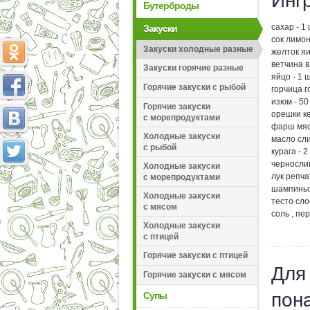
Инг
Бутерброды
сахар - 1
Закуски
сок лимон
Закуски холодные разные
желток яи
ветчина в
Закуски горячие разные
яйцо - 1 ш
Горячие закуски с рыбой
горчица г
изюм - 50 
Горячие закуски
орешки ке
с морепродуктами
фарш мясн
Холодные закуски
масло сли
с рыбой
курага - 2
чернослив
Холодные закуски
лук репча
с морепродуктами
шампиньо
Холодные закуски
тесто сло
с мясом
соль , пе
Холодные закуски
с птицей
Горячие закуски с птицей
Для
Горячие закуски с мясом
пон
Супы