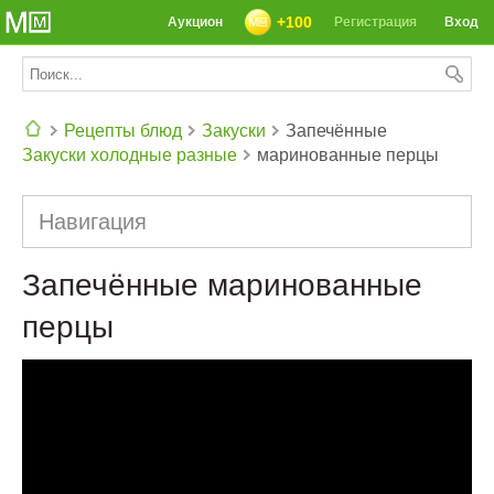
+100
Аукцион
Регистрация
Вход
Рецепты блюд
Закуски
Запечённые
Закуски холодные разные
маринованные перцы
СЕГОДНЯ: 39142 РЕЦЕПТА
Навигация
Запечённые маринованные
перцы