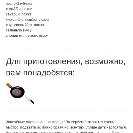
чеснок
3
зубчика
соль
1/2
ч. ложки
сахар
1
ч. ложка
уксус яблочный
1
ст. ложка
соус соевый
1
ст. ложка
зелень
по вкусу
специи молотые
по вкусу
Для приготовления, возможно,
вам понадобятся:
Запечёные маринованные перцы "По-сербски" готовятся очень
быстро, подавать их можно сразу, но, всё-таки, лучше дать настояться.
Ароматную вкусную закуску можно сделать ещё пикантнее, добавив