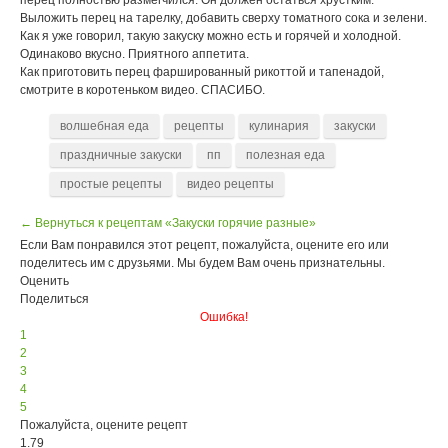
перец полностью размегчился. Он должен остаться хрустким.
Выложить перец на тарелку, добавить сверху томатного сока и зелени.
Как я уже говорил, такую закуску можно есть и горячей и холодной.
Одинаково вкусно. Приятного аппетита.
Как приготовить перец фаршированный рикоттой и тапенадой,
смотрите в коротеньком видео. СПАСИБО.
волшебная еда
рецепты
кулинария
закуски
праздничные закуски
пп
полезная еда
простые рецепты
видео рецепты
← Вернуться к рецептам «Закуски горячие разные»
Если Вам понравился этот рецепт, пожалуйста, оцените его или
поделитесь им с друзьями. Мы будем Вам очень признательны.
Оценить
Поделиться
Ошибка!
1
2
3
4
5
Пожалуйста, оцените рецепт
1.79