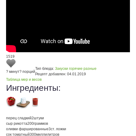
1519
Тип блюда:
Закуски горячие разные
? минут
? порций
Рецепт добавлен:
04.01.2019
Таблица мер и весов
Ингредиенты:
перец сладкий
2
штуки
сыр рикотта
200
граммов
оливки фаршированные
3
ст. ложки
сок томатный
300
миллилитров