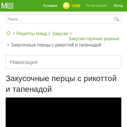
+100
Аукцион
Регистрация
Вход
Рецепты блюд
Закуски
Закуски горячие разные
Закусочные перцы с рикоттой и тапенадой
СЕГОДНЯ: 39142 РЕЦЕПТА
Навигация
Закусочные перцы с рикоттой
и тапенадой