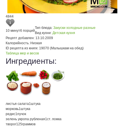
4844
1
Тип блюда:
Закуски холодные разные
10 минут
6 порций
Вид кухни:
Детская кухня
Рецепт добавлен:
13.10.2009
Калорийность:
Низкая
ID рецепта из книги:
19070 (Малышкам на обед)
Таблица мер и весов
Ингредиенты:
листья салата
1
штука
морковь
1
штука
редис
1
пучок
зелень укропа рубленая
1
ст. ложка
творог
125
граммов