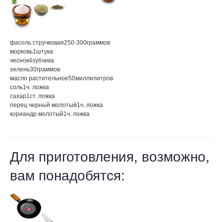
фасоль стручковая
250-300
граммов
морковь
1
штука
чеснок
4
зубчика
зелень
30
граммов
масло растительное
50
миллилитров
соль
1
ч. ложка
сахар
1
ст. ложка
перец черный молотый
1
ч. ложка
кориандр молотый
1
ч. ложка
Для приготовления, возможно,
вам понадобятся: