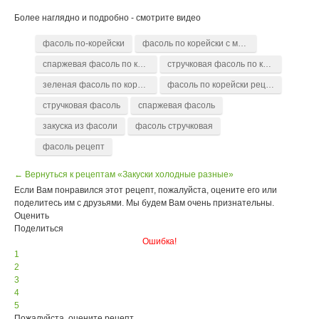
Более наглядно и подробно - смотрите видео
фасоль по-корейски
фасоль по корейски с морковью
спаржевая фасоль по корейски
стручковая фасоль по корейски
зеленая фасоль по корейски
фасоль по корейски рецепт
стручковая фасоль
спаржевая фасоль
закуска из фасоли
фасоль стручковая
фасоль рецепт
← Вернуться к рецептам «Закуски холодные разные»
Если Вам понравился этот рецепт, пожалуйста, оцените его или
поделитесь им с друзьями. Мы будем Вам очень признательны.
Оценить
Поделиться
Ошибка!
1
2
3
4
5
Пожалуйста, оцените рецепт