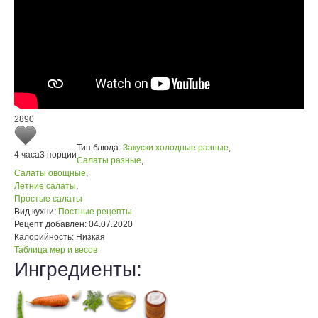
2890
Тип блюда:
Закуски холодные разные
,
4 часа
3 порции
Салаты разные
,
Салаты овощные
,
Летние салаты
,
Простые салаты
Вид кухни:
Постные рецепты
Рецепт добавлен:
04.07.2020
Калорийность:
Низкая
Таблица мер и весов
Ингредиенты: