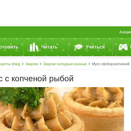
Аукци
отовить
Читать
Учиться
ецепты блюд
Закуски
Закуски холодные разные
Мусс с&nbsp;копченой рыбой
с с копченой рыбой