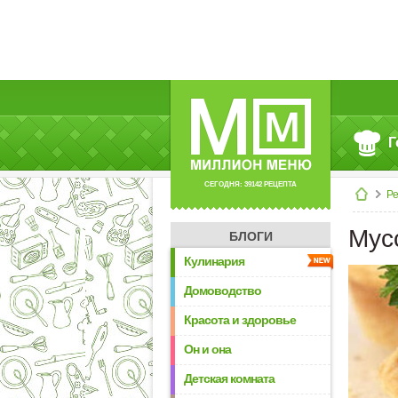
Г
СЕГОДНЯ: 39142 РЕЦЕПТА
Р
Мус
БЛОГИ
Кулинария
Домоводство
Красота и здоровье
Он и она
Детская комната