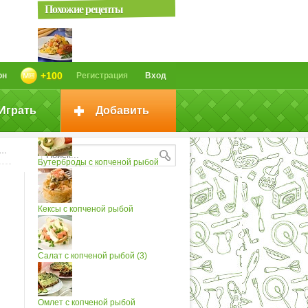
Похожие рецепты
Салат с копченой рыбой
+100
он
Регистрация
Вход
Играть
Добавить
Пицца с копченой рыбой
Бутерброды с копченой рыбой
Кексы с копченой рыбой
Салат с копченой рыбой (3)
Омлет с копченой рыбой