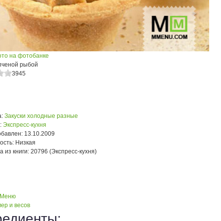
ото на фотобанке
опченой рыбой
3945
:
Закуски холодные разные
:
Экспресс-кухня
обавлен:
13.10.2009
ость:
Низкая
а из книги:
20796 (Экспресс-кухня)
 Меню
ер и весов
редиенты: