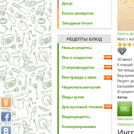
Досуг
Блоги экспертов
Звездные блоги
Купить ф
РЕЦЕПТЫ БЛЮД
Мусс с к
Новые рецепты
1
Все о сладостях
30 минут
6 порций
О морепродуктах
Тип блюда
Вид кухни
Вся правда о мясе
Рецепт д
Калорийн
Национальная кухня
ID рецепт
Виды кухни
Автор
Для кухонной техники
Видеорецепты
Миллион
Таблица м
Консервирование
Инг