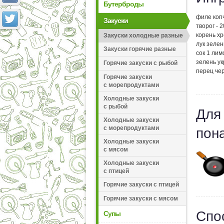
Бутерброды
филе копч
Закуски
творог - 2
корень хр
Закуски холодные разные
лук зелен
Закуски горячие разные
сок 1 лим
зелень ук
Горячие закуски с рыбой
перец чер
Горячие закуски
с морепродуктами
Холодные закуски
с рыбой
Для
Холодные закуски
с морепродуктами
пон
Холодные закуски
с мясом
Холодные закуски
с птицей
Горячие закуски с птицей
Горячие закуски с мясом
Спо
Супы