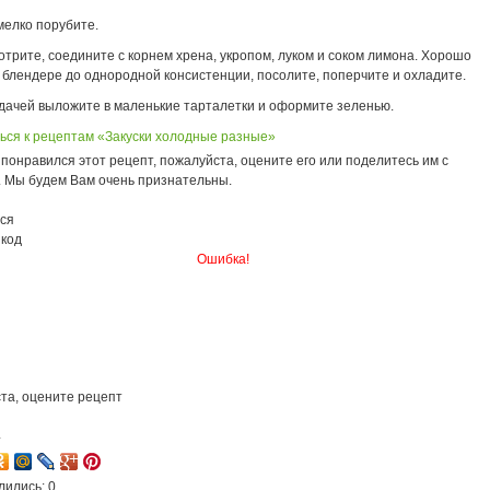
мелко порубите.
отрите, соедините с корнем хрена, укропом, луком и соком лимона. Хорошо
 блендере до однородной консистенции, посолите, поперчите и охладите.
дачей выложите в маленькие тарталетки и оформите зеленью.
ься к рецептам «Закуски холодные разные»
понравился этот рецепт, пожалуйста, оцените его или поделитесь им с
. Мы будем Вам очень признательны.
ся
 код
Ошибка!
та, оцените рецепт
4
лились: 0