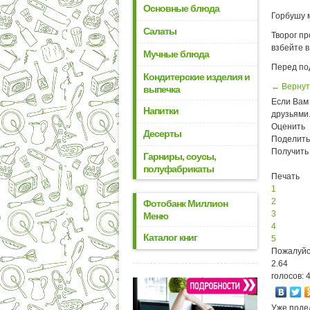
Основные блюда
Горбушу 
Салаты
Творог пр
взбейте в
Мучные блюда
Перед по
Кондитерские изделия и
← Вернут
выпечка
Если Вам 
Напитки
друзьями
Оценить
Десерты
Поделить
Получить
Гарниры, соусы,
полуфабрикаты
Печать
1
2
Фотобанк Миллион
3
Меню
4
Каталог книг
5
Пожалуйс
2.64
голосов: 
Уже поде