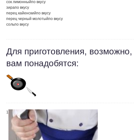
сок лимонный
по вкусу
зира
по вкусу
перец кайенский
по вкусу
перец черный молотый
по вкусу
соль
по вкусу
Для приготовления, возможно,
вам понадобятся:
1