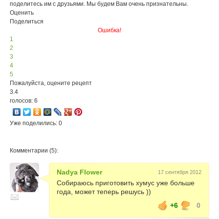
поделитесь им с друзьями. Мы будем Вам очень признательны.
Оценить
Поделиться
Ошибка!
1
2
3
4
5
Пожалуйста, оцените рецепт
3.4
голосов: 6
Уже поделились: 0
Комментарии (5):
Nadya Flower
17 сентября 2012
Собираюсь приготовить хумус уже больше
года, может теперь решусь ))
+6
0