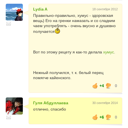
Lydia A
18 сентября 2012
Правильно-правильно, хумус - здоровская
вещь) Его на гренки намазать и со сладким
чаем употреблять - очень вкусно и душевно
получается
Вот по этому рецету я как-то делала
хумус
.
Нежный получился, т. к. белый перец
помягче кайенского.
+4
0
Гуля Абдуллаева
30 сентября 2014
отлично, спасибо
+6
0