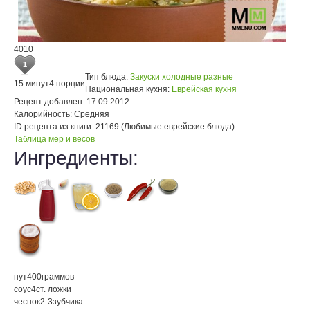
4010
1
Тип блюда:
Закуски холодные разные
15 минут
4 порции
Национальная кухня:
Еврейская кухня
Рецепт добавлен:
17.09.2012
Калорийность:
Средняя
ID рецепта из книги:
21169 (Любимые еврейские блюда)
Таблица мер и весов
Ингредиенты:
нут
400
граммов
соус
4
ст. ложки
чеснок
2-3
зубчика