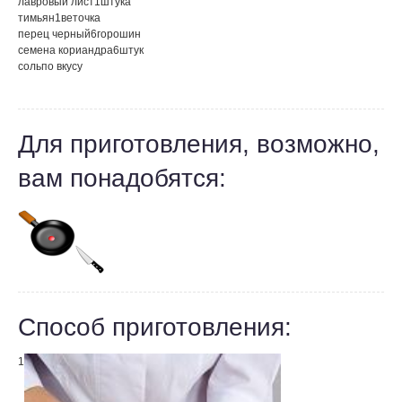
лавровый лист
1
штука
тимьян
1
веточка
перец черный
6
горошин
семена кориандра
6
штук
соль
по вкусу
Для приготовления, возможно,
вам понадобятся:
Способ приготовления:
1