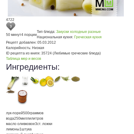
4722
3
Тип блюда:
Закуски холодные разные
50 минут
4 порции
Национальная кухня:
Греческая кухня
Рецепт добавлен:
05.03.2012
Калорийность:
Низкая
ID рецепта из книги:
35724 (Любимые греческие блюда)
Таблица мер и весов
Ингредиенты:
лук-порей
500
граммов
вода
250
миллилитров
масло оливковое
3
ст. ложки
лимоны
1
штука