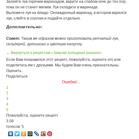
Залейте лук горячим маринадом, варите на слабом огне до тех пор,
пока он не станет мягким. Лук охладите в маринаде.
Выложите лук на блюдо. Охлажденный маринад, в котором варился
лук, слейте в соусник и подайте отдельно.
Дополнительно:
Совет:
Таким же образом можно приготовить репчатый лук,
сельдерей, артишоки и цветную капусту.
← Вернуться к рецептам «Закуски холодные разные»
Если Вам понравился этот рецепт, пожалуйста, оцените его или
поделитесь им с друзьями. Мы будем Вам очень признательны.
Оценить
Поделиться
Ошибка!
1
2
3
4
5
Пожалуйста, оцените рецепт
3.08
голосов: 5