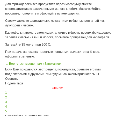
Для фрикаделек мясо пропустите через мясорубку вместе
с предварительно замоченным в молоке хлебом. Массу взбейте,
посолите, поперчите и сформуйте из нее шарики.
Сверху уложите фрикадельки, между ними рубленые репчатый лук,
лук-порей и чеснок.
Картофель нарежьте ломтиками, уложите в форму поверх фрикаделек,
залейте смесью из яиц и молока, посыпьте приправой для картофеля.
Запекайте 35 минут при 200 С.
При подаче запеканку нарежьте порциями, выложите на блюдо,
оформите зеленью.
← Вернуться к рецептам «Запеканки»
Если Вам понравился этот рецепт, пожалуйста, оцените его или
поделитесь им с друзьями. Мы будем Вам очень признательны.
Оценить
Поделиться
Ошибка!
1
2
3
4
5