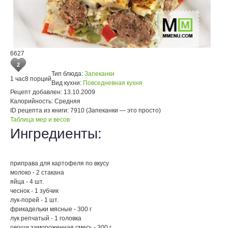
6627
2
Тип блюда:
Запеканки
1 час
8 порций
Вид кухни:
Повседневная кухня
Рецепт добавлен:
13.10.2009
Калорийность:
Средняя
ID рецепта из книги:
7910 (Запеканки — это просто)
Таблица мер и весов
Ингредиенты:
приправа для картофеля по вкусу
молоко - 2 стакана
яйца - 4 шт.
чеснок - 1 зубчик
лук-порей - 1 шт.
фрикадельки мясные - 300 г
лук репчатый - 1 головка
овощи замороженная смесь - 300 г