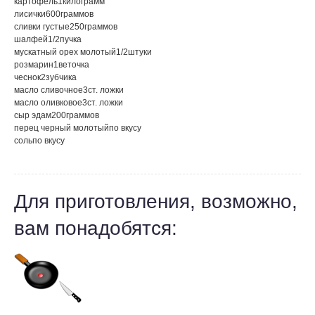
картофель
1
килограмм
лисички
600
граммов
сливки густые
250
граммов
шалфей
1/2
пучка
мускатный орех молотый
1/2
штуки
розмарин
1
веточка
чеснок
2
зубчика
масло сливочное
3
ст. ложки
масло оливковое
3
ст. ложки
сыр эдам
200
граммов
перец черный молотый
по вкусу
соль
по вкусу
Для приготовления, возможно,
вам понадобятся: