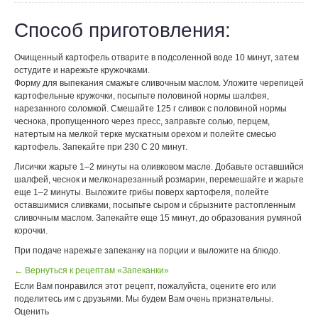
Способ приготовления:
Очищенный картофель отварите в подсоленной воде 10 минут, затем
остудите и нарежьте кружочками.
Форму для выпекания смажьте сливочным маслом. Уложите черепицей
картофельные кружочки, посыпьте половиной нормы шалфея,
нарезанного соломкой. Смешайте 125 г сливок с половиной нормы
чеснока, пропущенного через пресс, заправьте солью, перцем,
натертым на мелкой терке мускатным орехом и полейте смесью
картофель. Запекайте при 230 С 20 минут.
Лисички жарьте 1–2 минуты на оливковом масле. Добавьте оставшийся
шалфей, чеснок и мелконарезанный розмарин, перемешайте и жарьте
еще 1–2 минуты. Выложите грибы поверх картофеля, полейте
оставшимися сливками, посыпьте сыром и сбрызните растопленным
сливочным маслом. Запекайте еще 15 минут, до образования румяной
корочки.
При подаче нарежьте запеканку на порции и выложите на блюдо.
← Вернуться к рецептам «Запеканки»
Если Вам понравился этот рецепт, пожалуйста, оцените его или
поделитесь им с друзьями. Мы будем Вам очень признательны.
Оценить