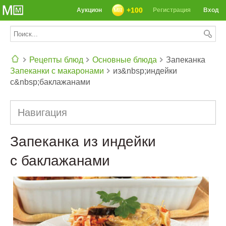
+100
Аукцион
Регистрация
Вход
Рецепты блюд
Основные блюда
Запеканка
Запеканки с макаронами
из&nbsp;индейки
СЕГОДНЯ: 39142 РЕЦЕПТА
с&nbsp;баклажанами
Навигация
Запеканка из индейки
с баклажанами