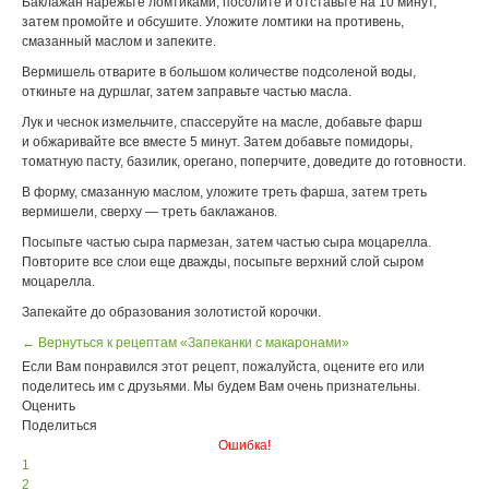
Баклажан нарежьте ломтиками, посолите и отставьте на 10 минут,
затем промойте и обсушите. Уложите ломтики на противень,
смазанный маслом и запеките.
Вермишель отварите в большом количестве подсоленой воды,
откиньте на дуршлаг, затем заправьте частью масла.
Лук и чеснок измельчите, спассеруйте на масле, добавьте фарш
и обжаривайте все вместе 5 минут. Затем добавьте помидоры,
томатную пасту, базилик, орегано, поперчите, доведите до готовности.
В форму, смазанную маслом, уложите треть фарша, затем треть
вермишели, сверху — треть баклажанов.
Посыпьте частью сыра пармезан, затем частью сыра моцарелла.
Повторите все слои еще дважды, посыпьте верхний слой сыром
моцарелла.
Запекайте до образования золотистой корочки.
← Вернуться к рецептам «Запеканки с макаронами»
Если Вам понравился этот рецепт, пожалуйста, оцените его или
поделитесь им с друзьями. Мы будем Вам очень признательны.
Оценить
Поделиться
Ошибка!
1
2