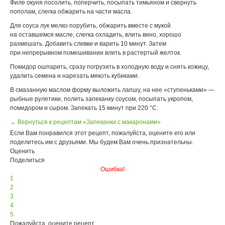
Филе окуня посолить, поперчить, посыпать тимьяном и свернуть
пополам, слегка обжарить на части масла.
Для соуса лук мелко порубить, обжарить вместе с мукой
на оставшемся масле, слегка охладить, влить вино, хорошо
размешать. Добавить сливки и варить 10 минут. Затем
при непрерывном помешивании влить в растертый желток.
Помидор ошпарить, сразу погрузить в холодную воду и снять кожицу,
удалить семена и нарезать мякоть кубиками.
В смазанную маслом форму выложить лапшу, на нее «ступеньками» —
рыбные рулетики, полить запеканку соусом, посыпать укропом,
помидором и сыром. Запекать 15 минут при 220 °С.
← Вернуться к рецептам «Запеканки с макаронами»
Если Вам понравился этот рецепт, пожалуйста, оцените его или
поделитесь им с друзьями. Мы будем Вам очень признательны.
Оценить
Поделиться
Ошибка!
1
2
3
4
5
Пожалуйста, оцените рецепт