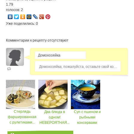
1.79
голосов: 2
Уже поделились: 0
Комментарии к рецепту отсутствуют
Домохозяйка, пожалуйста, оставьте свой комментарий...
Стерлядь
Два блюда в
Суп с пшеном и
фаршированная
одном!
рыбными
с рулетиками...
НЕВЕРОЯТНАЯ...
консервами