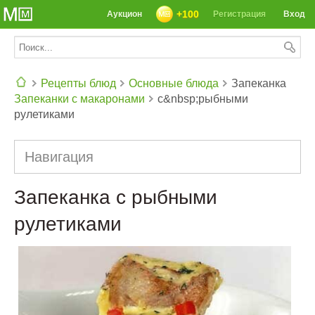
+100
Аукцион
Регистрация
Вход
Рецепты блюд
Основные блюда
Запеканка
Запеканки с макаронами
с&nbsp;рыбными
СЕГОДНЯ: 39142 РЕЦЕПТА
рулетиками
Навигация
Запеканка с рыбными
рулетиками