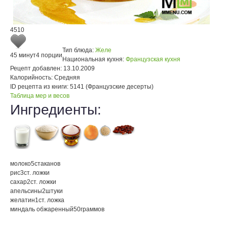
4510
Тип блюда:
Желе
45 минут
4 порции
Национальная кухня:
Французская кухня
Рецепт добавлен:
13.10.2009
Калорийность:
Средняя
ID рецепта из книги:
5141 (Французские десерты)
Таблица мер и весов
Ингредиенты:
молоко
5
стаканов
рис
3
ст. ложки
сахар
2
ст. ложки
апельсины
2
штуки
желатин
1
ст. ложка
миндаль обжаренный
50
граммов