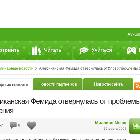
Аукци
отовить
Читать
Учиться
улинарные новости
Американская Фемида отвернулась от&nbsp;проблемы ожирени
Новости партнеров
Новости сайта
арные новости
иканская Фемида отвернулась от проблем
ения
Миллион Меню
67
0
16 марта 2004
вершилась многолетняя тяжба между производителями продуктов,