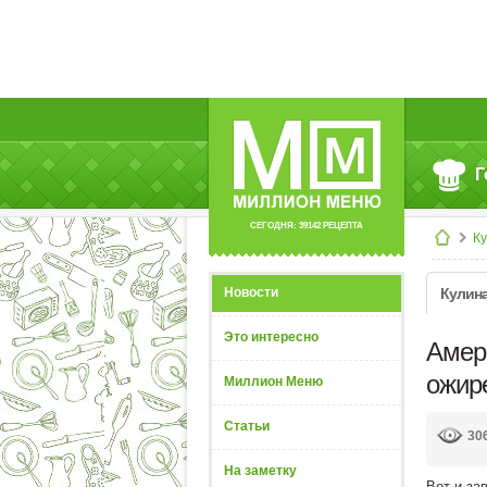
Г
СЕГОДНЯ: 39142 РЕЦЕПТА
К
Новости
Кулин
Это интересно
Амер
ожир
Миллион Меню
Статьи
30
На заметку
Вот и за