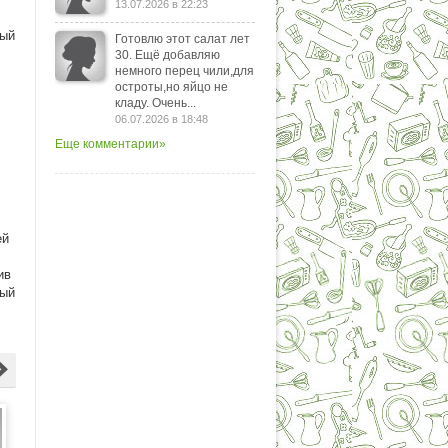
13.07.2026 в 22:23
рый
Готовлю этот салат лет
30. Ещё добавляю
немного перец чили,для
остроты,но яйцо не
кладу. Очень...
06.07.2026 в 18:48
Еще комментарии»
ей
ив
рый