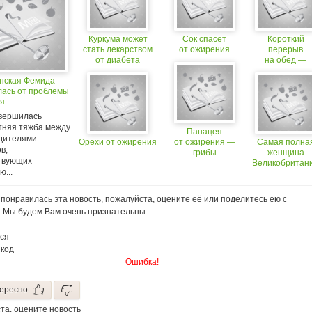
Куркума может
Сок спасет
Короткий
стать лекарством
от ожирения
перерыв
от диабета
на обед ―
и ожирения
причина
нская Фемида
ожирения
лась от проблемы
я
авершилась
тняя тяжба между
Панацея
дителями
Орехи от ожирения
от ожирения —
Самая полна
в,
грибы
женщина
твующих
Великобритан
...
скончалась
от ожирения
понравилась эта новость, пожалуйста, оцените её или поделитесь ею с
. Мы будем Вам очень признательны.
ся
 код
Ошибка!
ересно
та, оцените новость