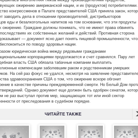
вующих ожирению американской нации, и их (продуктов) потребителями.
тво конгрессменов в Палате представителей США приняла закон, кото
т заводить дела в отношении производителей, дистрибьюторов
цов еды и безалкогольных напитков на том основании, что эти продукты
к ожирению. Граждане должны понимать, что не имеют права обвинять
 последствиях их собственных желаний и действий. Противная сторона
доказывает — документ ясно дает понять пищевой промышленности, что
 беспокоиться по поводу здоровья нации.
разом юридическая война между рядовыми гражданами
ациональными корпорациями продолжается и счет сравнялся. Пару лет
дебная власть США обязала табачные компании выплатить
ллионные компенсации заболевшим раком и родственникам умерших
ков. На сей раз фокус не удался, несмотря на заявление представител
ства здравоохранения США о том, что ожирение вскоре обгонит
рение в качестве причины преждевременной смерти. Но Белый Дом прот
тверждений. Однако документ еще должен быть одобрен сенатом, кото
м не раз выступал против мер, защищающих тот или иной сектор
нности от преследования в судебном порядке.
ЧИТАЙТЕ ТАКЖЕ