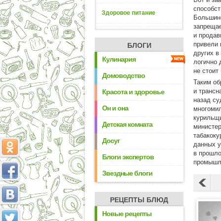
способст
Здоровое питание
Большинс
запрещае
и продав
привели 
БЛОГИ
других в
Кулинария
логично 
не стоит
Домоводство
Таким об
и трансн
Красота и здоровье
назад су
Он и она
многоми
курильщи
Детская комната
министер
табакоку
Досуг
данных у
в прошло
Блоги экспертов
промышле
Звездные блоги
РЕЦЕПТЫ БЛЮД
Новые рецепты