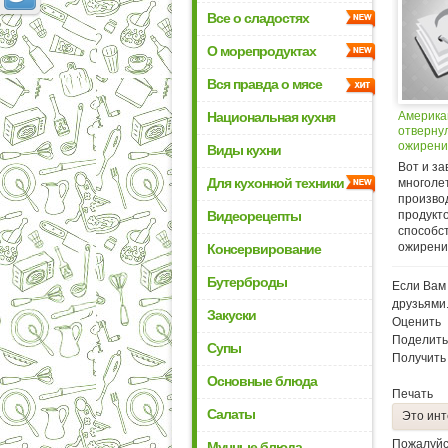
Все о сладостях
О морепродуктах
Вся правда о мясе
Национальная кухня
Америка
отверну
ожирени
Виды кухни
Вот и з
Для кухонной техники
многоле
произво
Видеорецепты
продукто
способс
ожирению
Консервирование
Бутерброды
Если Вам 
друзьями
Закуски
Оценить
Поделить
Супы
Получить
Основные блюда
Печать
Салаты
Это инт
Пожалуйс
Мучные блюда