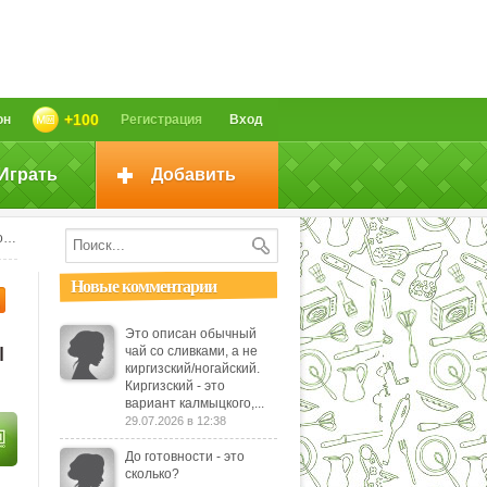
+100
он
Регистрация
Вход
Играть
Добавить
я
Новые комментарии
Это описан обычный
ы
чай со сливками, а не
киргизский/ногайский.
Киргизский - это
вариант калмыцкого,...
29.07.2026 в 12:38
До готовности - это
сколько?